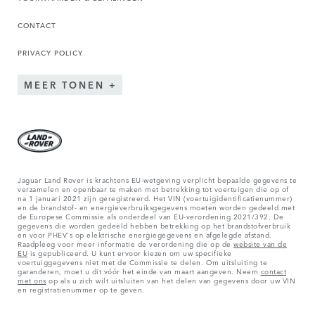
CONTACT
PRIVACY POLICY
MEER TONEN
Jaguar Land Rover is krachtens EU-wetgeving verplicht bepaalde gegevens te
verzamelen en openbaar te maken met betrekking tot voertuigen die op of
na 1 januari 2021 zijn geregistreerd. Het VIN (voertuigidentificatienummer)
en de brandstof- en energieverbruiksgegevens moeten worden gedeeld met
de Europese Commissie als onderdeel van EU-verordening 2021/392. De
gegevens die worden gedeeld hebben betrekking op het brandstofverbruik
en voor PHEV's op elektrische energiegegevens en afgelegde afstand.
Raadpleeg voor meer informatie de verordening die op de
website van de
EU
is gepubliceerd. U kunt ervoor kiezen om uw specifieke
voertuiggegevens niet met de Commissie te delen. Om uitsluiting te
garanderen, moet u dit vóór het einde van maart aangeven. Neem
contact
met ons
op als u zich wilt uitsluiten van het delen van gegevens door uw VIN
en registratienummer op te geven.