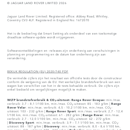
© JAGUAR LAND ROVER LIMITED 2026
Jaguar Land Rover Limited: Registered office: Abbey Road, Whitley,
Coventry CV3 4LF. Registered in England No: 1672070
Het is de bedoeling dat Smart Setting als onderdeel van een toekomstige
draadloze software-update wordt vrijgegeven.
Softwareontwikkelingen en -releases zijn onderhevig aan verschuivingen in
planning en programmering en de datum kan onderhevig zijn aan
verandering.
BEKIJK REGULATION (EU) 2020/740 PDF
De vermelde cijfers zijn het resultaat van officiële tests door de constructeur
conform de wetgeving van de EU. Het werkelijke brandstofverbruik van een
wagen kan verschillen van het in de tests behaalde verbruik. De cijfers zijn
enkel bedoeld om vergelijkingen mogelijk te maken.
WLTP brandstofverbruik & CO₂-uitstoot: Range Rover Evoque:
min./max.
verbruik: 3,7 – 8,1 l/100 km, min./max. CO₂-uitstoot: 85 - 183 g/km |
Range
Rover
Velar
: min./max. verbruik: 4,5 - 10,2 l/100 km, min./max. CO₂-
uitstoot: 103 - 232 g/km |
Range Rover Sport
: min./max. verbruik: 2,7 - 12,4
l/100 km, min./max. CO₂-uitstoot: 61 - 282 g/km |
Range Rover
: min./max.
verbruik: 2,7 - 12,0 l/100 km, min./max. CO₂-uitstoot: 62 – 272 g/km
|
Discovery Sport
: min./max. verbruik: 3,9 – 7,1 l/100 km, min./max. CO₂-
uitstoot: 88 - 187 g/km |
Discovery
: min./max. verbruik: 8,0 – 8,6 l/100 km,
min./max. CO₂-uitstoot: 208 - 224 g/km |
Defender
: min./max. verbruik: 6,0