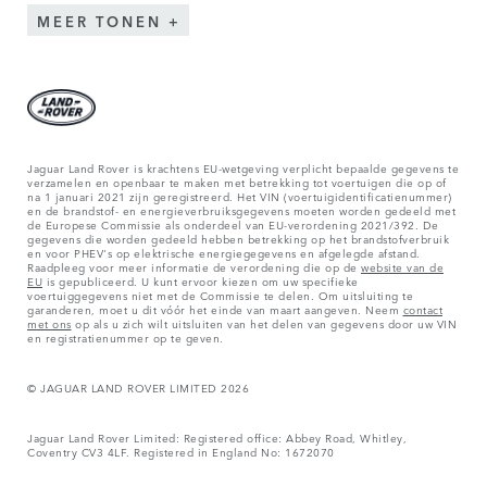
MEER TONEN
Jaguar Land Rover is krachtens EU-wetgeving verplicht bepaalde gegevens te
verzamelen en openbaar te maken met betrekking tot voertuigen die op of
na 1 januari 2021 zijn geregistreerd. Het VIN (voertuigidentificatienummer)
en de brandstof- en energieverbruiksgegevens moeten worden gedeeld met
de Europese Commissie als onderdeel van EU-verordening 2021/392. De
gegevens die worden gedeeld hebben betrekking op het brandstofverbruik
en voor PHEV's op elektrische energiegegevens en afgelegde afstand.
Raadpleeg voor meer informatie de verordening die op de
website van de
EU
is gepubliceerd. U kunt ervoor kiezen om uw specifieke
voertuiggegevens niet met de Commissie te delen. Om uitsluiting te
garanderen, moet u dit vóór het einde van maart aangeven. Neem
contact
met ons
op als u zich wilt uitsluiten van het delen van gegevens door uw VIN
en registratienummer op te geven.
© JAGUAR LAND ROVER LIMITED 2026
Jaguar Land Rover Limited: Registered office: Abbey Road, Whitley,
Coventry CV3 4LF. Registered in England No: 1672070