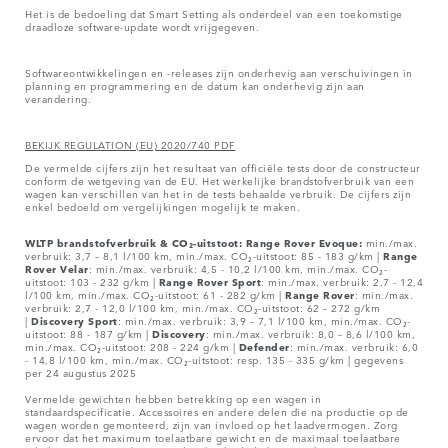
Het is de bedoeling dat Smart Setting als onderdeel van een toekomstige
draadloze software-update wordt vrijgegeven.
Softwareontwikkelingen en -releases zijn onderhevig aan verschuivingen in
planning en programmering en de datum kan onderhevig zijn aan
verandering.
BEKIJK REGULATION (EU) 2020/740 PDF
De vermelde cijfers zijn het resultaat van officiële tests door de constructeur
conform de wetgeving van de EU. Het werkelijke brandstofverbruik van een
wagen kan verschillen van het in de tests behaalde verbruik. De cijfers zijn
enkel bedoeld om vergelijkingen mogelijk te maken.
WLTP brandstofverbruik & CO₂-uitstoot: Range Rover Evoque:
min./max.
verbruik: 3,7 – 8,1 l/100 km, min./max. CO₂-uitstoot: 85 - 183 g/km |
Range
Rover
Velar
: min./max. verbruik: 4,5 - 10,2 l/100 km, min./max. CO₂-
uitstoot: 103 - 232 g/km |
Range Rover Sport
: min./max. verbruik: 2,7 - 12,4
l/100 km, min./max. CO₂-uitstoot: 61 - 282 g/km |
Range Rover
: min./max.
verbruik: 2,7 - 12,0 l/100 km, min./max. CO₂-uitstoot: 62 – 272 g/km
|
Discovery Sport
: min./max. verbruik: 3,9 – 7,1 l/100 km, min./max. CO₂-
uitstoot: 88 - 187 g/km |
Discovery
: min./max. verbruik: 8,0 – 8,6 l/100 km,
min./max. CO₂-uitstoot: 208 - 224 g/km |
Defender
: min./max. verbruik: 6,0
- 14,8 l/100 km, min./max. CO₂-uitstoot: resp. 135 - 335 g/km | gegevens
per 24 augustus 2025
Vermelde gewichten hebben betrekking op een wagen in
standaardspecificatie. Accessoires en andere delen die na productie op de
wagen worden gemonteerd, zijn van invloed op het laadvermogen. Zorg
ervoor dat het maximum toelaatbare gewicht en de maximaal toelaatbare