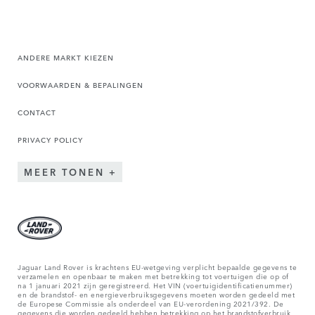
ANDERE MARKT KIEZEN
VOORWAARDEN & BEPALINGEN
CONTACT
PRIVACY POLICY
MEER TONEN
Jaguar Land Rover is krachtens EU-wetgeving verplicht bepaalde gegevens te
verzamelen en openbaar te maken met betrekking tot voertuigen die op of
na 1 januari 2021 zijn geregistreerd. Het VIN (voertuigidentificatienummer)
en de brandstof- en energieverbruiksgegevens moeten worden gedeeld met
de Europese Commissie als onderdeel van EU-verordening 2021/392. De
gegevens die worden gedeeld hebben betrekking op het brandstofverbruik