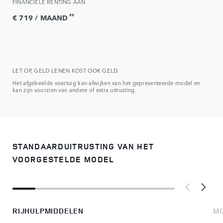
FINANCIËLE RENTING AAN
##
€ 719 / MAAND
LET OP, GELD LENEN KOST OOK GELD.
Het afgebeelde voertuig kan afwijken van het gepresenteerde model en
kan zijn voorzien van andere of extra uitrusting.
STANDAARDUITRUSTING VAN HET
VOORGESTELDE MODEL
RIJHULPMIDDELEN
MO