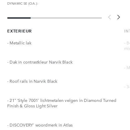
DYNAMIC SE (O.A.):
EXTERIEUR
IN
- Metallic lak
- B
mi
- Dak in contrastkleur Narvik Black
- 
- Roof rails in Narvik Black
- 3
- 21” ‘Style 7001’ lichtmetalen velgen in Diamond Turned
Finish & Gloss Light Silver
- DISCOVERY' woordmerk in Atlas