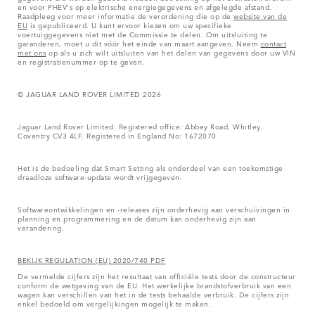
en voor PHEV's op elektrische energiegegevens en afgelegde afstand.
Raadpleeg voor meer informatie de verordening die op de
website van de
EU
is gepubliceerd. U kunt ervoor kiezen om uw specifieke
voertuiggegevens niet met de Commissie te delen. Om uitsluiting te
garanderen, moet u dit vóór het einde van maart aangeven. Neem
contact
met ons
op als u zich wilt uitsluiten van het delen van gegevens door uw VIN
en registratienummer op te geven.
© JAGUAR LAND ROVER LIMITED 2026
Jaguar Land Rover Limited: Registered office: Abbey Road, Whitley,
Coventry CV3 4LF. Registered in England No: 1672070
Het is de bedoeling dat Smart Setting als onderdeel van een toekomstige
draadloze software-update wordt vrijgegeven.
Softwareontwikkelingen en -releases zijn onderhevig aan verschuivingen in
planning en programmering en de datum kan onderhevig zijn aan
verandering.
BEKIJK REGULATION (EU) 2020/740 PDF
De vermelde cijfers zijn het resultaat van officiële tests door de constructeur
conform de wetgeving van de EU. Het werkelijke brandstofverbruik van een
wagen kan verschillen van het in de tests behaalde verbruik. De cijfers zijn
enkel bedoeld om vergelijkingen mogelijk te maken.