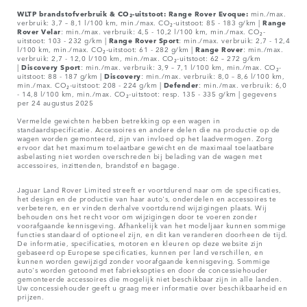
WLTP brandstofverbruik & CO₂-uitstoot: Range Rover Evoque:
min./max.
verbruik: 3,7 – 8,1 l/100 km, min./max. CO₂-uitstoot: 85 - 183 g/km |
Range
Rover
Velar
: min./max. verbruik: 4,5 - 10,2 l/100 km, min./max. CO₂-
uitstoot: 103 - 232 g/km |
Range Rover Sport
: min./max. verbruik: 2,7 - 12,4
l/100 km, min./max. CO₂-uitstoot: 61 - 282 g/km |
Range Rover
: min./max.
verbruik: 2,7 - 12,0 l/100 km, min./max. CO₂-uitstoot: 62 – 272 g/km
|
Discovery Sport
: min./max. verbruik: 3,9 – 7,1 l/100 km, min./max. CO₂-
uitstoot: 88 - 187 g/km |
Discovery
: min./max. verbruik: 8,0 – 8,6 l/100 km,
min./max. CO₂-uitstoot: 208 - 224 g/km |
Defender
: min./max. verbruik: 6,0
- 14,8 l/100 km, min./max. CO₂-uitstoot: resp. 135 - 335 g/km | gegevens
per 24 augustus 2025
Vermelde gewichten hebben betrekking op een wagen in
standaardspecificatie. Accessoires en andere delen die na productie op de
wagen worden gemonteerd, zijn van invloed op het laadvermogen. Zorg
ervoor dat het maximum toelaatbare gewicht en de maximaal toelaatbare
asbelasting niet worden overschreden bij belading van de wagen met
accessoires, inzittenden, brandstof en bagage.
Jaguar Land Rover Limited streeft er voortdurend naar om de specificaties,
het design en de productie van haar auto's, onderdelen en accessoires te
verbeteren, en er vinden derhalve voortdurend wijzigingen plaats. Wij
behouden ons het recht voor om wijzigingen door te voeren zonder
voorafgaande kennisgeving. Afhankelijk van het modeljaar kunnen sommige
functies standaard of optioneel zijn, en dit kan veranderen doorheen de tijd.
De informatie, specificaties, motoren en kleuren op deze website zijn
gebaseerd op Europese specificaties, kunnen per land verschillen, en
kunnen worden gewijzigd zonder voorafgaande kennisgeving. Sommige
auto's worden getoond met fabrieksopties en door de concessiehouder
gemonteerde accessoires die mogelijk niet beschikbaar zijn in alle landen.
Uw concessiehouder geeft u graag meer informatie over beschikbaarheid en
prijzen.