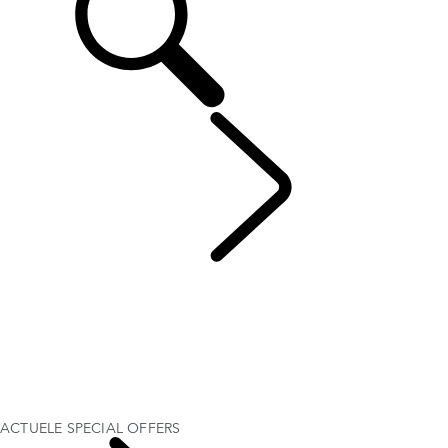
DISCOVERY
...
ACTUELE SPECIAL OFFERS
OVERZICHT
FOTOGALERIJ
UITVOERINGEN & SPECIFICATIES
OPTIES & ACCESSOIRES
PERFECT VOOR HET GEZINSLEVEN
ACTUELE SPECIAL OFFERS
BUSINESS & MOBILITEIT
ACTUELE SPECIAL OFFERS