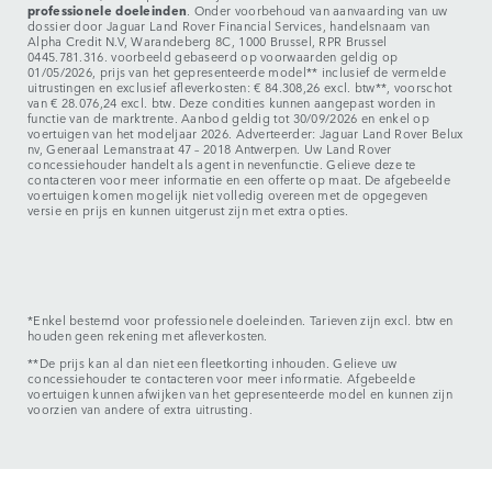
professionele doeleinden
. Onder voorbehoud van aanvaarding van uw
dossier door Jaguar Land Rover Financial Services, handelsnaam van
Alpha Credit N.V, Warandeberg 8C, 1000 Brussel, RPR Brussel
0445.781.316. voorbeeld gebaseerd op voorwaarden geldig op
01/05/2026, prijs van het gepresenteerde model** inclusief de vermelde
uitrustingen en exclusief afleverkosten: € 84.308,26 excl. btw**, voorschot
van € 28.076,24 excl. btw. Deze condities kunnen aangepast worden in
functie van de marktrente. Aanbod geldig tot 30/09/2026 en enkel op
voertuigen van het modeljaar 2026. Adverteerder: Jaguar Land Rover Belux
nv, Generaal Lemanstraat 47 – 2018 Antwerpen. Uw Land Rover
concessiehouder handelt als agent in nevenfunctie. Gelieve deze te
contacteren voor meer informatie en een offerte op maat. De afgebeelde
voertuigen komen mogelijk niet volledig overeen met de opgegeven
versie en prijs en kunnen uitgerust zijn met extra opties.
*Enkel bestemd voor professionele doeleinden. Tarieven zijn excl. btw en
houden geen rekening met afleverkosten.
**De prijs kan al dan niet een fleetkorting inhouden. Gelieve uw
concessiehouder te contacteren voor meer informatie. Afgebeelde
voertuigen kunnen afwijken van het gepresenteerde model en kunnen zijn
voorzien van andere of extra uitrusting.