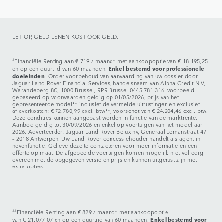
LET OP, GELD LENEN KOST OOK GELD.
#
Financiële Renting aan € 719 / maand* met aankoopoptie van € 18.195,25
Enkel bestemd voor professionele
en op een duurtijd van 60 maanden.
doeleinden
. Onder voorbehoud van aanvaarding van uw dossier door
Jaguar Land Rover Financial Services, handelsnaam van Alpha Credit N.V,
Warandeberg 8C, 1000 Brussel, RPR Brussel 0445.781.316. voorbeeld
gebaseerd op voorwaarden geldig op 01/05/2026, prijs van het
gepresenteerde model** inclusief de vermelde uitrustingen en exclusief
afleverkosten: € 72.780,99 excl. btw**, voorschot van € 24.204,46 excl. btw.
Deze condities kunnen aangepast worden in functie van de marktrente.
Aanbod geldig tot 30/09/2026 en enkel op voertuigen van het modeljaar
2026. Adverteerder: Jaguar Land Rover Belux nv, Generaal Lemanstraat 47
– 2018 Antwerpen. Uw Land Rover concessiehouder handelt als agent in
nevenfunctie. Gelieve deze te contacteren voor meer informatie en een
offerte op maat. De afgebeelde voertuigen komen mogelijk niet volledig
overeen met de opgegeven versie en prijs en kunnen uitgerust zijn met
extra opties.
##
Financiële Renting aan € 829 / maand* met aankoopoptie
Enkel bestemd voor
van € 21.077,07 en op een duurtijd van 60 maanden.