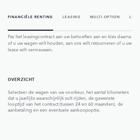
FINANCIËLE RENTING
LEASING
MULTI-OPTION
LENI
Pas het leasingcontract aan uw behoeften aan en kies daarna
of u uw wagen wilt houden, aan ons wilt retourneren of u uw
lease wilt vernieuwen.
OVERZICHT
RE
Selecteer de wagen van uw voorkeur, het aantal kilometers
Bep
dat u jaarlijks waarschijnlijk zult rijden, de gewenste
van
looptijd van het contract (tussen 24 en 60 maanden), de
maa
aanbetaling en een eventuele aankoopoptie.
beh
ver