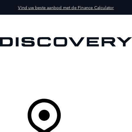
Vind uw beste aanbod met de Finance Calculator
MODELLEN
OWNERS
ONTDEKKEN
SHOP NU
Uw Retailer