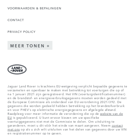
VOORWAARDEN & BEPALINGEN
CONTACT
PRIVACY POLICY
MEER TONEN
Jaguar Land Rover is krachtens EU-wetgeving verplicht bepaalde gegevens te
verzamelen en openbaar te maken met betrekking tot voertuigen die op of
na 1 januari 2021 zijn geregistreerd. Het VIN (voertuigidentificatienummer)
en de brandstof- en energieverbruiksgegevens moeten worden gedeeld met
de Europese Commissie als onderdeel van EU-verordening 2021/392. De
gegevens die worden gedeeld hebben betrekking op het brandstofverbruik
en voor PHEV's op elektrische energiegegevens en afgelegde afstand.
Raadpleeg voor meer informatie de verordening die op de
website van de
EU
is gepubliceerd. U kunt ervoor kiezen om uw specifieke
voertuiggegevens niet met de Commissie te delen. Om uitsluiting te
garanderen, moet u dit vóór het einde van maart aangeven. Neem
contact
met ons
op als u zich wilt uitsluiten van het delen van gegevens door uw VIN
en registratienummer op te geven.