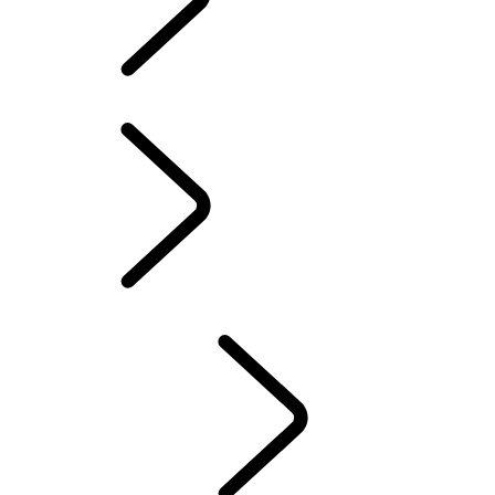
LAND ROVER ASSISTANCE
INFOTAINMENT SYSTEMEN
BRANDSTOFVERBRUIK EN CO2-UITSTOOT
ACCESSOIRES
WAARBORG