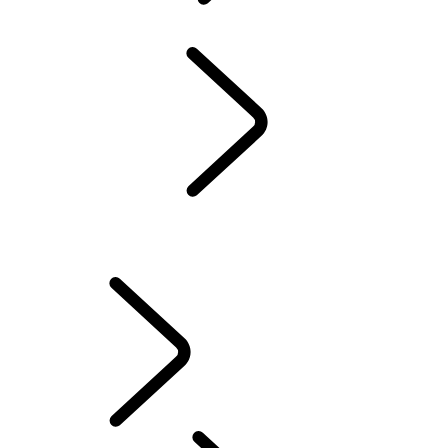
WINTERCHECK
FAQ
SERVICE
...
OVERZICHT
ELECTRONIC VEHICLE HEALTH CHECK
ONLINE ONDERHOUDSHISTORIEK
OVERZICHT
OWNERS