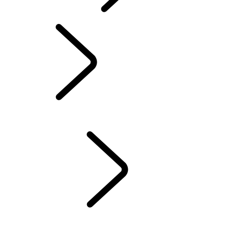
INCONTROL
SOFTWARE-UPDATES
ACCESSOIRES DEFENDER
ACCESSOIRES DISCOVERY
ACCESSOIRES RANGE ROVER
SERVICE
ONDERHOUD
WINTERVELGEN EN -BANDEN