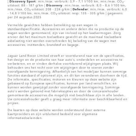
|
Discovery Sport
: min./max. verbruik: 3,9 – 7,1 l/100 km, min./max. CO₂-
uitstoot: 88 - 187 g/km |
Discovery
: min./max. verbruik: 8,0 – 8,6 l/100 km,
min./max. CO₂-uitstoot: 208 - 224 g/km |
Defender
: min./max. verbruik: 6,0
- 14,8 l/100 km, min./max. CO₂-uitstoot: resp. 135 - 335 g/km | gegevens
per 24 augustus 2025
Vermelde gewichten hebben betrekking op een wagen in
standaardspecificatie. Accessoires en andere delen die na productie op de
wagen worden gemonteerd, zijn van invloed op het laadvermogen. Zorg
ervoor dat het maximum toelaatbare gewicht en de maximaal toelaatbare
asbelasting niet worden overschreden bij belading van de wagen met
accessoires, inzittenden, brandstof en bagage.
Jaguar Land Rover Limited streeft er voortdurend naar om de specificaties,
het design en de productie van haar auto's, onderdelen en accessoires te
verbeteren, en er vinden derhalve voortdurend wijzigingen plaats. Wij
behouden ons het recht voor om wijzigingen door te voeren zonder
voorafgaande kennisgeving. Afhankelijk van het modeljaar kunnen sommige
functies standaard of optioneel zijn, en dit kan veranderen doorheen de tijd.
De informatie, specificaties, motoren en kleuren op deze website zijn
gebaseerd op Europese specificaties, kunnen per land verschillen, en
kunnen worden gewijzigd zonder voorafgaande kennisgeving. Sommige
auto's worden getoond met fabrieksopties en door de concessiehouder
gemonteerde accessoires die mogelijk niet beschikbaar zijn in alle landen.
Uw concessiehouder geeft u graag meer informatie over beschikbaarheid en
prijzen.
De kaarten op deze website worden ondersteund door externe
kaartproviders en zijn uitsluitend bedoeld voor algemene
informatiedoeleinden.