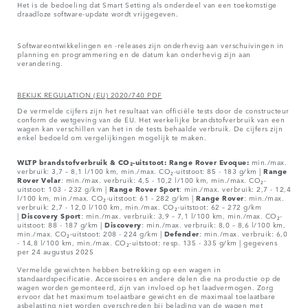
Het is de bedoeling dat Smart Setting als onderdeel van een toekomstige
draadloze software-update wordt vrijgegeven.
Softwareontwikkelingen en -releases zijn onderhevig aan verschuivingen in
planning en programmering en de datum kan onderhevig zijn aan
verandering.
BEKIJK REGULATION (EU) 2020/740 PDF
De vermelde cijfers zijn het resultaat van officiële tests door de constructeur
conform de wetgeving van de EU. Het werkelijke brandstofverbruik van een
wagen kan verschillen van het in de tests behaalde verbruik. De cijfers zijn
enkel bedoeld om vergelijkingen mogelijk te maken.
WLTP brandstofverbruik & CO₂-uitstoot: Range Rover Evoque:
min./max.
verbruik: 3,7 – 8,1 l/100 km, min./max. CO₂-uitstoot: 85 - 183 g/km |
Range
Rover
Velar
: min./max. verbruik: 4,5 - 10,2 l/100 km, min./max. CO₂-
uitstoot: 103 - 232 g/km |
Range Rover Sport
: min./max. verbruik: 2,7 - 12,4
l/100 km, min./max. CO₂-uitstoot: 61 - 282 g/km |
Range Rover
: min./max.
verbruik: 2,7 - 12,0 l/100 km, min./max. CO₂-uitstoot: 62 – 272 g/km
|
Discovery Sport
: min./max. verbruik: 3,9 – 7,1 l/100 km, min./max. CO₂-
uitstoot: 88 - 187 g/km |
Discovery
: min./max. verbruik: 8,0 – 8,6 l/100 km,
min./max. CO₂-uitstoot: 208 - 224 g/km |
Defender
: min./max. verbruik: 6,0
- 14,8 l/100 km, min./max. CO₂-uitstoot: resp. 135 - 335 g/km | gegevens
per 24 augustus 2025
Vermelde gewichten hebben betrekking op een wagen in
standaardspecificatie. Accessoires en andere delen die na productie op de
wagen worden gemonteerd, zijn van invloed op het laadvermogen. Zorg
ervoor dat het maximum toelaatbare gewicht en de maximaal toelaatbare
asbelasting niet worden overschreden bij belading van de wagen met