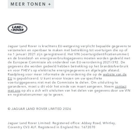
MEER TONEN
Jaguar Land Rover is krachtens EU-wetgeving verplicht bepaalde gegevens te
verzamelen en openbaar te maken met betrekking tot voertuigen die op of
na 1 januari 2021 zijn geregistreerd. Het VIN (voertuigidentificatienummer)
en de brandstof- en energieverbruiksgegevens moeten worden gedeeld met
de Europese Commissie als onderdeel van EU-verordening 2021/392. De
gegevens die worden gedeeld hebben betrekking op het brandstofverbruik
en voor PHEV's op elektrische energiegegevens en afgelegde afstand.
Raadpleeg voor meer informatie de verordening die op de
website van de
EU
is gepubliceerd. U kunt ervoor kiezen om uw specifieke
voertuiggegevens niet met de Commissie te delen. Om uitsluiting te
garanderen, moet u dit vóór het einde van maart aangeven. Neem
contact
met ons
op als u zich wilt uitsluiten van het delen van gegevens door uw VIN
en registratienummer op te geven.
© JAGUAR LAND ROVER LIMITED 2026
Jaguar Land Rover Limited: Registered office: Abbey Road, Whitley,
Coventry CV3 4LF. Registered in England No: 1672070