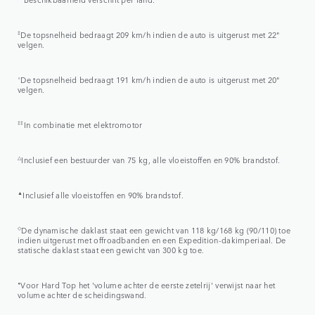
‡
De topsnelheid bedraagt 209 km/h indien de auto is uitgerust met 22"
velgen.
⬨
De topsnelheid bedraagt 191 km/h indien de auto is uitgerust met 20"
velgen.
‡‡
In combinatie met elektromotor
△
Inclusief een bestuurder van 75 kg, alle vloeistoffen en 90% brandstof.
▲
Inclusief alle vloeistoffen en 90% brandstof.
◇
De dynamische daklast staat een gewicht van 118 kg/168 kg (90/110) toe
indien uitgerust met offroadbanden en een Expedition-dakimperiaal. De
statische daklast staat een gewicht van 300 kg toe.
⬧
Voor Hard Top het 'volume achter de eerste zetelrij' verwijst naar het
volume achter de scheidingswand.