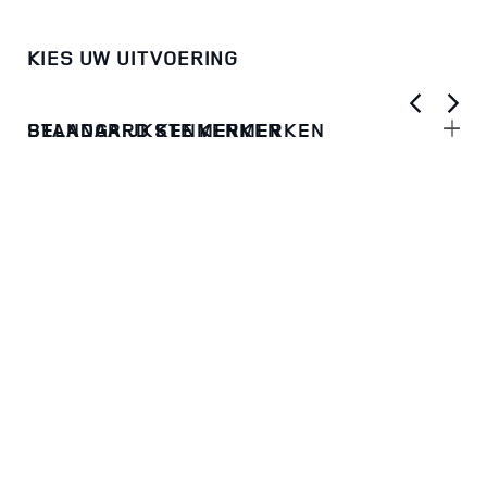
KIES UW UITVOERING
BELANGRIJKSTE KENMERKEN
STANDAARD KENMERKEN