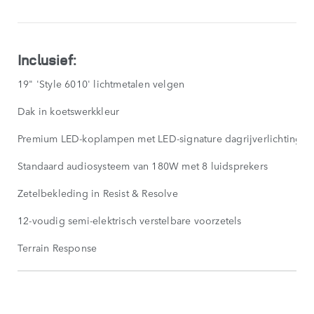
SHOW
LESS
Inclusief:
19" 'Style 6010' lichtmetalen velgen
Dak in koetswerkkleur
Premium LED-koplampen met LED-signature dagrijverlichting
Standaard audiosysteem van 180W met 8 luidsprekers
Zetelbekleding in Resist & Resolve
12-voudig semi-elektrisch verstelbare voorzetels
Terrain Response
STANDAARD
KENMERKEN
SHOW