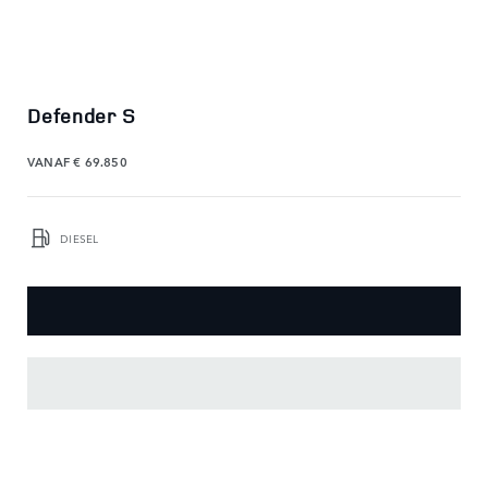
Defender S
VANAF
€ 69.850
DIESEL
BELANGRIJKSTE
KENMERKEN