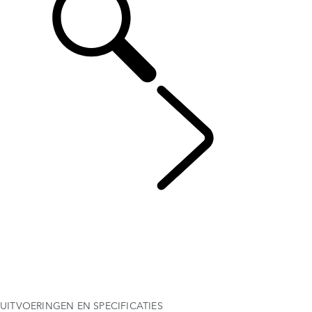
DEFENDER 90
...
UITVOERINGEN EN SPECIFICATIES
OVERZICHT
FOTOGALERIJ
UITVOERINGEN EN SPECIFICATIES
OPTIES EN ACCESSOIRES
HARD TOP
ACTUELE SPECIAL OFFERS
BUSINESS & MOBILITEIT
UITVOERINGEN EN SPECIFICATIES