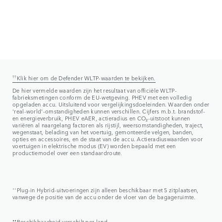
††
Klik hier om de Defender WLTP-waarden te bekijken.
De hier vermelde waarden zijn het resultaat van officiële WLTP-
fabrieksmetingen conform de EU-wetgeving. PHEV met een volledig
opgeladen accu. Uitsluitend voor vergelijkingsdoeleinden. Waarden onder
'real-world'-omstandigheden kunnen verschillen. Cijfers m.b.t. brandstof-
en energieverbruik, PHEV eAER, actieradius en CO₂-uitstoot kunnen
variëren al naargelang factoren als rijstijl, weersomstandigheden, traject,
wegenstaat, belading van het voertuig, gemonteerde velgen, banden,
opties en accessoires, en de staat van de accu. Actieradiuswaarden voor
voertuigen in elektrische modus (EV) worden bepaald met een
productiemodel over een standaardroute.
⬨⬨
Plug-in Hybrid-uitvoeringen zijn alleen beschikbaar met 5 zitplaatsen,
vanwege de positie van de accu onder de vloer van de bagageruimte.
⬧⬧
Beschikbaarheid verschilt per land.