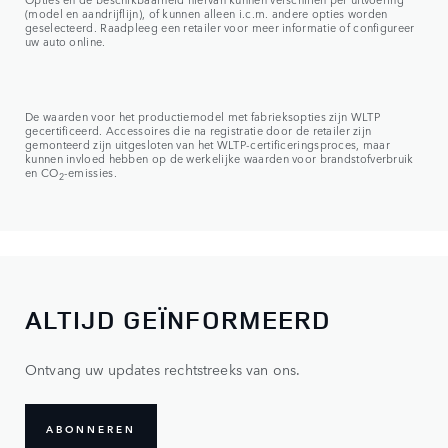
(model en aandrijflijn), of kunnen alleen i.c.m. andere opties worden
geselecteerd. Raadpleeg een retailer voor meer informatie of configureer
uw auto online.
De waarden voor het productiemodel met fabrieksopties zijn WLTP
gecertificeerd. Accessoires die na registratie door de retailer zijn
gemonteerd zijn uitgesloten van het WLTP-certificeringsproces, maar
kunnen invloed hebben op de werkelijke waarden voor brandstofverbruik
en CO
-emissies.
2
ALTIJD GEÏNFORMEERD
Ontvang uw updates rechtstreeks van ons.
ABONNEREN