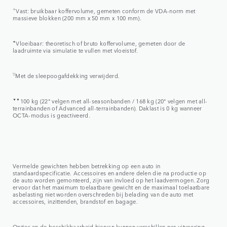
✧
Vast: bruikbaar koffervolume, gemeten conform de VDA-norm met
massieve blokken (200 mm x 50 mm x 100 mm).
✦
Vloeibaar: theoretisch of bruto koffervolume, gemeten door de
laadruimte via simulatie te vullen met vloeistof.
▽
Met de sleepoogafdekking verwijderd.
▼▼
100 kg (22" velgen met all-seasonbanden / 168 kg (20" velgen met all-
terrainbanden of Advanced all-terrainbanden). Daklast is 0 kg wanneer
OCTA-modus is geactiveerd.
Vermelde gewichten hebben betrekking op een auto in
standaardspecificatie. Accessoires en andere delen die na productie op
de auto worden gemonteerd, zijn van invloed op het laadvermogen. Zorg
ervoor dat het maximum toelaatbare gewicht en de maximaal toelaatbare
asbelasting niet worden overschreden bij belading van de auto met
accessoires, inzittenden, brandstof en bagage.
Opties en de beschikbaarheid hiervan kunnen verschillen per uitvoering