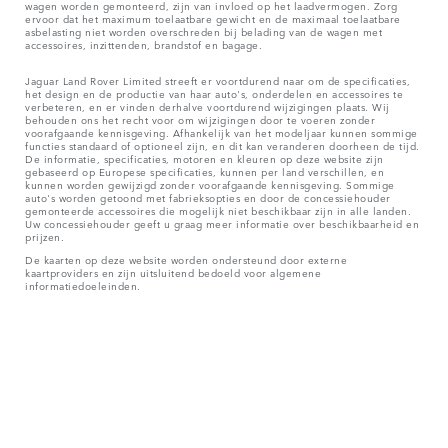
wagen worden gemonteerd, zijn van invloed op het laadvermogen. Zorg
ervoor dat het maximum toelaatbare gewicht en de maximaal toelaatbare
asbelasting niet worden overschreden bij belading van de wagen met
accessoires, inzittenden, brandstof en bagage.
Jaguar Land Rover Limited streeft er voortdurend naar om de specificaties,
het design en de productie van haar auto's, onderdelen en accessoires te
verbeteren, en er vinden derhalve voortdurend wijzigingen plaats. Wij
behouden ons het recht voor om wijzigingen door te voeren zonder
voorafgaande kennisgeving. Afhankelijk van het modeljaar kunnen sommige
functies standaard of optioneel zijn, en dit kan veranderen doorheen de tijd.
De informatie, specificaties, motoren en kleuren op deze website zijn
gebaseerd op Europese specificaties, kunnen per land verschillen, en
kunnen worden gewijzigd zonder voorafgaande kennisgeving. Sommige
auto's worden getoond met fabrieksopties en door de concessiehouder
gemonteerde accessoires die mogelijk niet beschikbaar zijn in alle landen.
Uw concessiehouder geeft u graag meer informatie over beschikbaarheid en
prijzen.
De kaarten op deze website worden ondersteund door externe
kaartproviders en zijn uitsluitend bedoeld voor algemene
informatiedoeleinden.