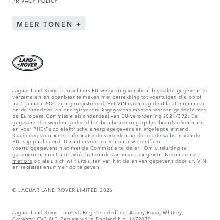
PRIVACY POLICY
MEER TONEN
Jaguar Land Rover is krachtens EU-wetgeving verplicht bepaalde gegevens te
verzamelen en openbaar te maken met betrekking tot voertuigen die op of
na 1 januari 2021 zijn geregistreerd. Het VIN (voertuigidentificatienummer)
en de brandstof- en energieverbruiksgegevens moeten worden gedeeld met
de Europese Commissie als onderdeel van EU-verordening 2021/392. De
gegevens die worden gedeeld hebben betrekking op het brandstofverbruik
en voor PHEV's op elektrische energiegegevens en afgelegde afstand.
Raadpleeg voor meer informatie de verordening die op de
website van de
EU
is gepubliceerd. U kunt ervoor kiezen om uw specifieke
voertuiggegevens niet met de Commissie te delen. Om uitsluiting te
garanderen, moet u dit vóór het einde van maart aangeven. Neem
contact
met ons
op als u zich wilt uitsluiten van het delen van gegevens door uw VIN
en registratienummer op te geven.
© JAGUAR LAND ROVER LIMITED 2026
Jaguar Land Rover Limited: Registered office: Abbey Road, Whitley,
Coventry CV3 4LF. Registered in England No: 1672070