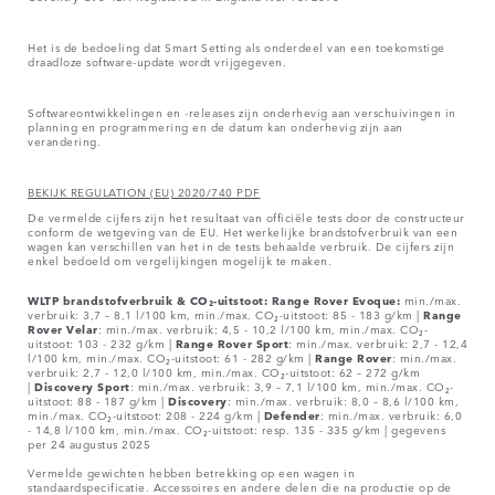
Het is de bedoeling dat Smart Setting als onderdeel van een toekomstige
draadloze software-update wordt vrijgegeven.
Softwareontwikkelingen en -releases zijn onderhevig aan verschuivingen in
planning en programmering en de datum kan onderhevig zijn aan
verandering.
BEKIJK REGULATION (EU) 2020/740 PDF
De vermelde cijfers zijn het resultaat van officiële tests door de constructeur
conform de wetgeving van de EU. Het werkelijke brandstofverbruik van een
wagen kan verschillen van het in de tests behaalde verbruik. De cijfers zijn
enkel bedoeld om vergelijkingen mogelijk te maken.
WLTP brandstofverbruik & CO₂-uitstoot: Range Rover Evoque:
min./max.
verbruik: 3,7 – 8,1 l/100 km, min./max. CO₂-uitstoot: 85 - 183 g/km |
Range
Rover
Velar
: min./max. verbruik: 4,5 - 10,2 l/100 km, min./max. CO₂-
uitstoot: 103 - 232 g/km |
Range Rover Sport
: min./max. verbruik: 2,7 - 12,4
l/100 km, min./max. CO₂-uitstoot: 61 - 282 g/km |
Range Rover
: min./max.
verbruik: 2,7 - 12,0 l/100 km, min./max. CO₂-uitstoot: 62 – 272 g/km
|
Discovery Sport
: min./max. verbruik: 3,9 – 7,1 l/100 km, min./max. CO₂-
uitstoot: 88 - 187 g/km |
Discovery
: min./max. verbruik: 8,0 – 8,6 l/100 km,
min./max. CO₂-uitstoot: 208 - 224 g/km |
Defender
: min./max. verbruik: 6,0
- 14,8 l/100 km, min./max. CO₂-uitstoot: resp. 135 - 335 g/km | gegevens
per 24 augustus 2025
Vermelde gewichten hebben betrekking op een wagen in
standaardspecificatie. Accessoires en andere delen die na productie op de