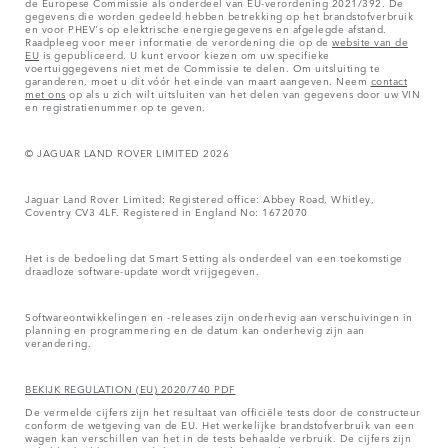
de Europese Commissie als onderdeel van EU-verordening 2021/392. De
gegevens die worden gedeeld hebben betrekking op het brandstofverbruik
en voor PHEV's op elektrische energiegegevens en afgelegde afstand.
Raadpleeg voor meer informatie de verordening die op de
website van de
EU
is gepubliceerd. U kunt ervoor kiezen om uw specifieke
voertuiggegevens niet met de Commissie te delen. Om uitsluiting te
garanderen, moet u dit vóór het einde van maart aangeven. Neem
contact
met ons
op als u zich wilt uitsluiten van het delen van gegevens door uw VIN
en registratienummer op te geven.
© JAGUAR LAND ROVER LIMITED 2026
Jaguar Land Rover Limited: Registered office: Abbey Road, Whitley,
Coventry CV3 4LF. Registered in England No: 1672070
Het is de bedoeling dat Smart Setting als onderdeel van een toekomstige
draadloze software-update wordt vrijgegeven.
Softwareontwikkelingen en -releases zijn onderhevig aan verschuivingen in
planning en programmering en de datum kan onderhevig zijn aan
verandering.
BEKIJK REGULATION (EU) 2020/740 PDF
De vermelde cijfers zijn het resultaat van officiële tests door de constructeur
conform de wetgeving van de EU. Het werkelijke brandstofverbruik van een
wagen kan verschillen van het in de tests behaalde verbruik. De cijfers zijn