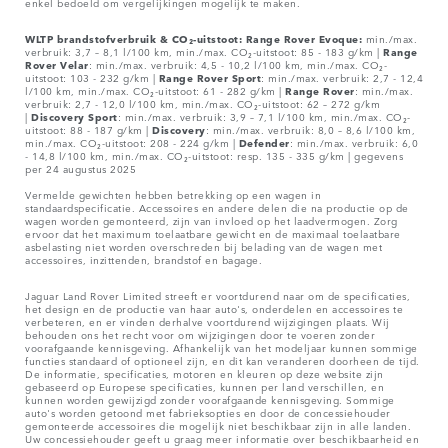
enkel bedoeld om vergelijkingen mogelijk te maken.
WLTP brandstofverbruik & CO₂-uitstoot: Range Rover Evoque:
min./max.
verbruik: 3,7 – 8,1 l/100 km, min./max. CO₂-uitstoot: 85 - 183 g/km |
Range
Rover
Velar
: min./max. verbruik: 4,5 - 10,2 l/100 km, min./max. CO₂-
uitstoot: 103 - 232 g/km |
Range Rover Sport
: min./max. verbruik: 2,7 - 12,4
l/100 km, min./max. CO₂-uitstoot: 61 - 282 g/km |
Range Rover
: min./max.
verbruik: 2,7 - 12,0 l/100 km, min./max. CO₂-uitstoot: 62 – 272 g/km
|
Discovery Sport
: min./max. verbruik: 3,9 – 7,1 l/100 km, min./max. CO₂-
uitstoot: 88 - 187 g/km |
Discovery
: min./max. verbruik: 8,0 – 8,6 l/100 km,
min./max. CO₂-uitstoot: 208 - 224 g/km |
Defender
: min./max. verbruik: 6,0
- 14,8 l/100 km, min./max. CO₂-uitstoot: resp. 135 - 335 g/km | gegevens
per 24 augustus 2025
Vermelde gewichten hebben betrekking op een wagen in
standaardspecificatie. Accessoires en andere delen die na productie op de
wagen worden gemonteerd, zijn van invloed op het laadvermogen. Zorg
ervoor dat het maximum toelaatbare gewicht en de maximaal toelaatbare
asbelasting niet worden overschreden bij belading van de wagen met
accessoires, inzittenden, brandstof en bagage.
Jaguar Land Rover Limited streeft er voortdurend naar om de specificaties,
het design en de productie van haar auto's, onderdelen en accessoires te
verbeteren, en er vinden derhalve voortdurend wijzigingen plaats. Wij
behouden ons het recht voor om wijzigingen door te voeren zonder
voorafgaande kennisgeving. Afhankelijk van het modeljaar kunnen sommige
functies standaard of optioneel zijn, en dit kan veranderen doorheen de tijd.
De informatie, specificaties, motoren en kleuren op deze website zijn
gebaseerd op Europese specificaties, kunnen per land verschillen, en
kunnen worden gewijzigd zonder voorafgaande kennisgeving. Sommige
auto's worden getoond met fabrieksopties en door de concessiehouder
gemonteerde accessoires die mogelijk niet beschikbaar zijn in alle landen.
Uw concessiehouder geeft u graag meer informatie over beschikbaarheid en