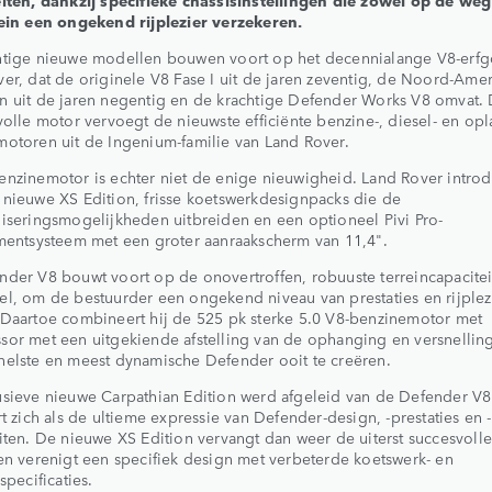
rein een ongekend rijplezier verzekeren.
htige nieuwe modellen bouwen voort op het decennialange V8-erf
er, dat de originele V8 Fase I uit de jaren zeventig, de Noord-Ame
n uit de jaren negentig en de krachtige Defender Works V8 omvat.
volle motor vervoegt de nieuwste efficiënte benzine-, diesel- en op
otoren uit de Ingenium-familie van Land Rover.
nzinemotor is echter niet de enige nieuwigheid. Land Rover introd
nieuwe XS Edition, frisse koetswerkdesignpacks die de
iseringsmogelijkheden uitbreiden en een optioneel Pivi Pro-
mentsysteem met een groter aanraakscherm van 11,4".
der V8 bouwt voort op de onovertroffen, robuuste terreincapacitei
l, om de bestuurder een ongekend niveau van prestaties en rijplezi
Daartoe combineert hij de 525 pk sterke 5.0 V8-benzinemotor met
or met een uitgekiende afstelling van de ophanging en versnellin
elste en meest dynamische Defender ooit te creëren.
sieve nieuwe Carpathian Edition werd afgeleid van de Defender V8
rt zich als de ultieme expressie van Defender-design, -prestaties en -
iten. De nieuwe XS Edition vervangt dan weer de uiterst succesvolle 
en verenigt een specifiek design met verbeterde koetswerk- en
specificaties.