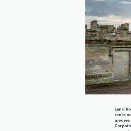
Land Ro
reeks v
nieuwe,
Carpath
capacite