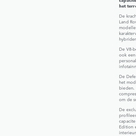
het ter
De krac
Land Rov
modelle
karakter
hybridem
De V8-be
ook een 
personal
infotain
De Defen
het mode
bieden. 
compress
om de sn
De exclu
profilee
capacite
Edition 
interieur