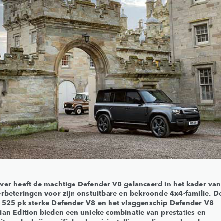
ver heeft de machtige Defender V8 gelanceerd in het kader van
erbeteringen voor zijn onstuitbare en bekroonde 4x4-familie. D
 525 pk sterke Defender V8 en het vlaggenschip Defender V8
ian Edition bieden een unieke combinatie van prestaties en
iten, dankzij specifieke chassisinstellingen die zowel op de weg