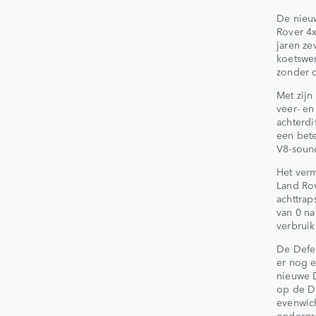
De nieu
Rover 4x
jaren ze
koetswer
zonder d
Met zijn
veer- e
achterdi
een bete
V8-sound
Het ver
Land Rov
achttrap
van 0 na
verbruik
De Defen
er nog e
nieuwe D
op de D
evenwich
ondergr