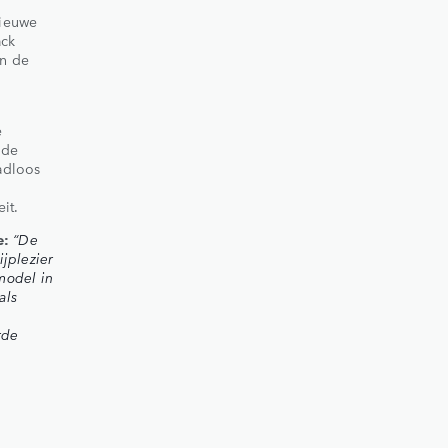
nieuwe
ack
an de
e
 de
adloos
it.
e:
“De
jplezier
pmodel in
als
e
rde