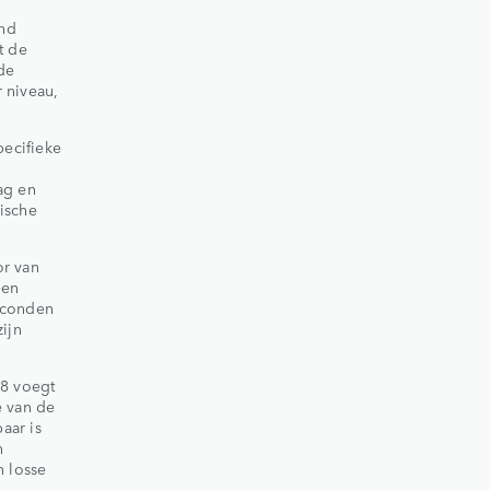
and
t de
de
r niveau,
pecifieke
ag en
ische
r van
een
seconden
ijn
V8 voegt
e van de
aar is
n
n losse