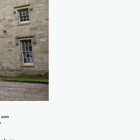
 een
e
 als op