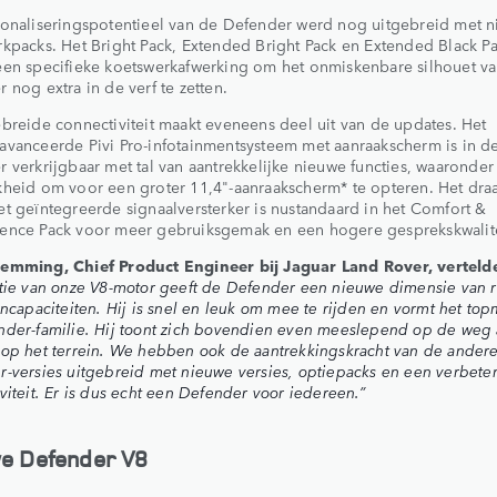
sonaliseringspotentieel van de Defender werd nog uitgebreid met 
kpacks. Het Bright Pack, Extended Bright Pack en Extended Black P
een specifieke koetswerkafwerking om het onmiskenbare silhouet v
 nog extra in de verf te zetten.
breide connectiviteit maakt eveneens deel uit van de updates. Het
vanceerde Pivi Pro-infotainmentsysteem met aanraakscherm is in d
 verkrijgbaar met tal van aantrekkelijke nieuwe functies, waaronder
heid om voor een groter 11,4"-aanraakscherm* te opteren. Het dra
t geïntegreerde signaalversterker is nustandaard in het Comfort &
ence Pack voor meer gebruiksgemak en een hogere gesprekskwalite
emming, Chief Product Engineer bij Jaguar Land Rover, verteld
tie van onze V8-motor geeft de Defender een nieuwe dimensie van ri
incapaciteiten. Hij is snel en leuk om mee te rijden en vormt het to
der-familie. Hij toont zich bovendien even meeslepend op de weg 
op het terrein. We hebben ook de aantrekkingskracht van de ander
-versies uitgebreid met nieuwe versies, optiepacks en een verbete
viteit. Er is dus echt een Defender voor iedereen.”
e Defender V8