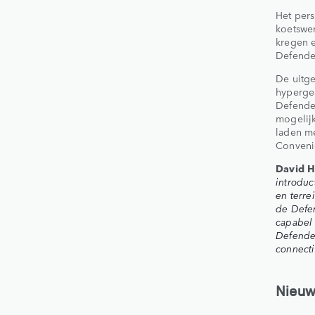
Het per
koetswer
kregen 
Defender
De uitge
hypergea
Defender
mogelijk
laden me
Conveni
David H
introduc
en terre
de Defen
capabel 
Defender
connecti
Nieuw