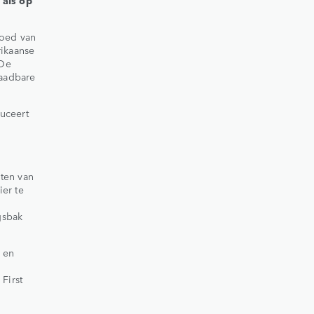
goed van
rikaanse
 De
laadbare
uceert
ten van
er te
gsbak
 en
First