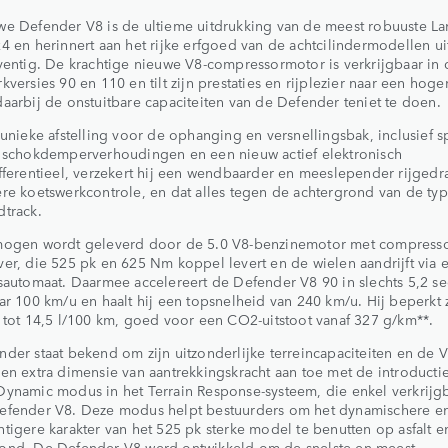
we Defender V8 is de ultieme uitdrukking van de meest robuuste L
4 en herinnert aan het rijke erfgoed van de achtcilindermodellen ui
ventig. De krachtige nieuwe V8-compressormotor is verkrijgbaar in 
kversies 90 en 110 en tilt zijn prestaties en rijplezier naar een hoge
aarbij de onstuitbare capaciteiten van de Defender teniet te doen.
 unieke afstelling voor de ophanging en versnellingsbak, inclusief s
n schokdemperverhoudingen en een nieuw actief elektronisch
fferentieel, verzekert hij een wendbaarder en meeslepender rijgedr
re koetswerkcontrole, en dat alles tegen de achtergrond van de typ
track.
mogen wordt geleverd door de 5.0 V8-benzinemotor met compresso
er, die 525 pk en 625 Nm koppel levert en de wielen aandrijft via 
sautomaat. Daarmee accelereert de Defender V8 90 in slechts 5,2 
ar 100 km/u en haalt hij een topsnelheid van 240 km/u. Hij beperkt z
 tot 14,5 l/100 km, goed voor een CO2-uitstoot vanaf 327 g/km**.
der staat bekend om zijn uitzonderlijke terreincapaciteiten en de 
en extra dimensie van aantrekkingskracht aan toe met de introducti
ynamic modus in het Terrain Response-systeem, die enkel verkrijgb
efender V8. Deze modus helpt bestuurders om het dynamischere e
tigere karakter van het 525 pk sterke model te benutten op asfalt e
ond. De Defender V8 werd ontwikkeld om de snelste en meest