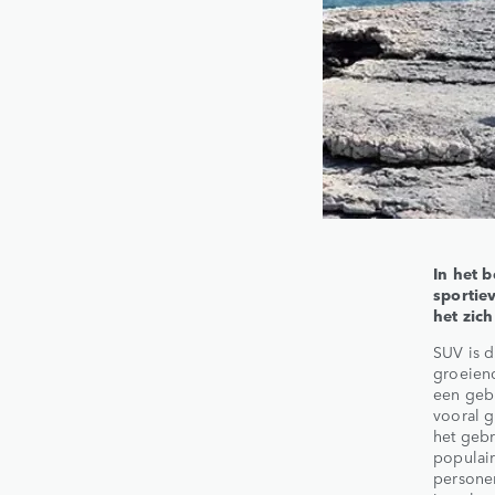
In het 
sportie
het zic
SUV is d
groeiend
een gebr
vooral 
het gebr
populai
personen