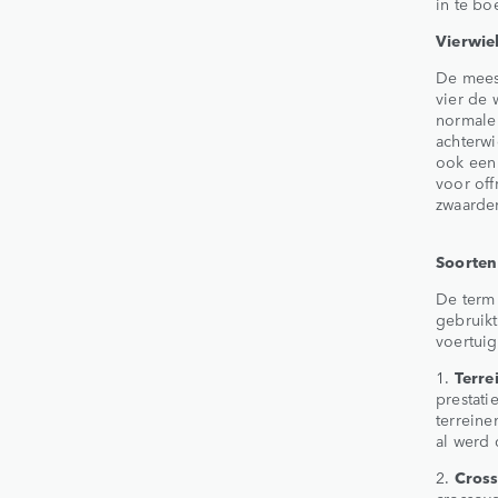
in te bo
Vierwie
De meest
vier de
normale
achterwi
ook een 
voor off
zwaarde
Soorten
De term
gebruikt
voertuig
1.
Terre
prestati
terreine
al werd 
2.
Cross
crossove