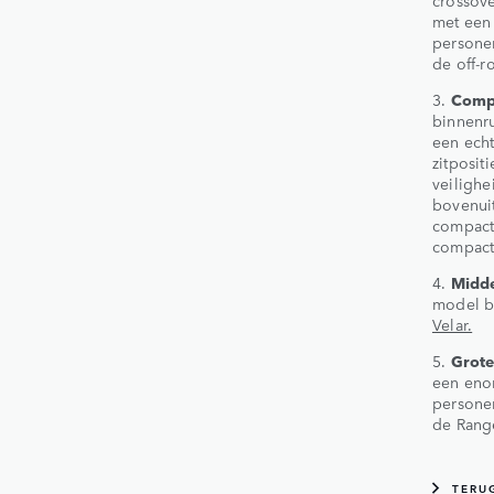
met een
persone
de off-r
3.
Comp
binnenru
een ech
zitposit
veiligh
bovenuit
compact
compact
4.
Midd
model bi
Velar.
5.
Grot
een enor
personen
de Rang
TERU