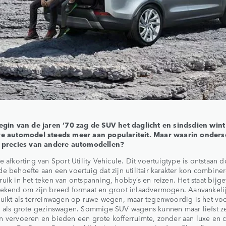
begin van de jaren ’70 zag de SUV het daglicht en sindsdien wint
ve automodel steeds meer aan populariteit. Maar waarin onders
h precies van andere automodellen?
e afkorting van Sport Utility Vehicule. Dit voertuigtype is ontstaan 
e behoefte aan een voertuig dat zijn utilitair karakter kon combine
uik in het teken van ontspanning, hobby’s en reizen. Het staat bijg
gekend om zijn breed formaat en groot inlaadvermogen. Aanvankeli
uikt als terreinwagen op ruwe wegen, maar tegenwoordig is het voo
r als grote gezinswagen. Sommige SUV wagens kunnen maar liefst z
 vervoeren en bieden een grote kofferruimte, zonder aan luxe en 