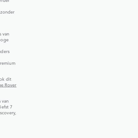
 zonder
s van
hoge
uders
 premium
ok dit
ge Rover
n van
efst 7
iscovery,