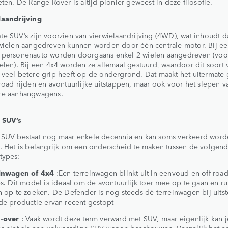
eten. De Range Rover is altijd pionier geweest in deze filosofie.
laandrijving
e SUV’s zijn voorzien van vierwielaandrijving (4WD), wat inhoudt da
 wielen aangedreven kunnen worden door één centrale motor. Bij e
 personenauto worden doorgaans enkel 2 wielen aangedreven (voor
elen). Bij een 4x4 worden ze allemaal gestuurd, waardoor dit soort 
veel betere grip heeft op de ondergrond. Dat maakt het uitermate 
road rijden en avontuurlijke uitstappen, maar ook voor het slepen v
re aanhangwagens.
 SUV’s
 SUV bestaat nog maar enkele decennia en kan soms verkeerd wor
. Het is belangrijk om een onderscheid te maken tussen de volgen
types:
inwagen of 4x4
:Een terreinwagen blinkt uit in eenvoud en off-roa
es. Dit model is ideaal om de avontuurlijk toer mee op te gaan en r
n op te zoeken. De Defender is nog steeds dé terreinwagen bij uits
de productie ervan recent gestopt
-over
: Vaak wordt deze term verward met SUV, maar eigenlijk kan 
r niet als een volwaardige SUV wagen beschouwen. Vergelijk het e