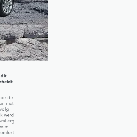
 dit
cheidt
door de
ren met
evolg
jk werd
ral erg
even
comfort