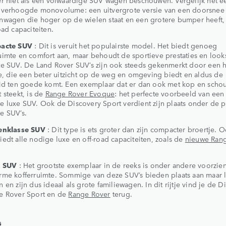
 verhoogde monovolume: een uitvergrote versie van een doorsnee
nwagen die hoger op de wielen staat en een grotere bumper heeft,
oad capaciteiten.
acte SUV
: Dit is veruit het populairste model. Het biedt genoeg
imte en comfort aan, maar behoudt de sportieve prestaties en look
te SUV. De Land Rover SUV’s zijn ook steeds gekenmerkt door een 
ie, die een beter uitzicht op de weg en omgeving biedt en aldus de
eid ten goede komt. Een exemplaar dat er dan ook met kop en scho
 steekt, is de
Range Rover Evoque
: het perfecte voorbeeld van een
e luxe SUV. Ook de Discovery Sport verdient zijn plaats onder de
e SUV’s.
enklasse SUV
: Dit type is ets groter dan zijn compacter broertje. O
edt alle nodige luxe en off-road capaciteiten, zoals de
nieuwe Ran
e SUV
: Het grootste exemplaar in de reeks is onder andere voorzie
me kofferruimte. Sommige van deze SUV’s bieden plaats aan maar li
 en zijn dus ideaal als grote familiewagen. In dit rijtje vind je de D
e Rover Sport en de
Range Rover
terug.
G