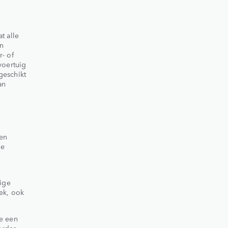
t alle
en
- of
voertuig
geschikt
an
den
de
d
uige
tek, ook
je een
erder