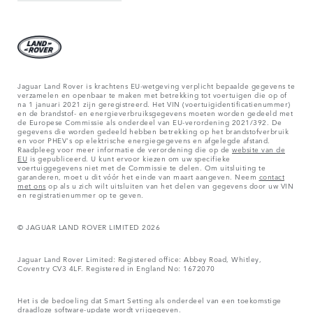
Jaguar Land Rover is krachtens EU-wetgeving verplicht bepaalde gegevens te
verzamelen en openbaar te maken met betrekking tot voertuigen die op of
na 1 januari 2021 zijn geregistreerd. Het VIN (voertuigidentificatienummer)
en de brandstof- en energieverbruiksgegevens moeten worden gedeeld met
de Europese Commissie als onderdeel van EU-verordening 2021/392. De
gegevens die worden gedeeld hebben betrekking op het brandstofverbruik
en voor PHEV's op elektrische energiegegevens en afgelegde afstand.
Raadpleeg voor meer informatie de verordening die op de
website van de
EU
is gepubliceerd. U kunt ervoor kiezen om uw specifieke
voertuiggegevens niet met de Commissie te delen. Om uitsluiting te
garanderen, moet u dit vóór het einde van maart aangeven. Neem
contact
met ons
op als u zich wilt uitsluiten van het delen van gegevens door uw VIN
en registratienummer op te geven.
© JAGUAR LAND ROVER LIMITED 2026
Jaguar Land Rover Limited: Registered office: Abbey Road, Whitley,
Coventry CV3 4LF. Registered in England No: 1672070
Het is de bedoeling dat Smart Setting als onderdeel van een toekomstige
draadloze software-update wordt vrijgegeven.