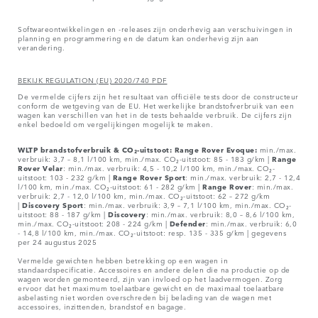
Softwareontwikkelingen en -releases zijn onderhevig aan verschuivingen in
planning en programmering en de datum kan onderhevig zijn aan
verandering.
BEKIJK REGULATION (EU) 2020/740 PDF
De vermelde cijfers zijn het resultaat van officiële tests door de constructeur
conform de wetgeving van de EU. Het werkelijke brandstofverbruik van een
wagen kan verschillen van het in de tests behaalde verbruik. De cijfers zijn
enkel bedoeld om vergelijkingen mogelijk te maken.
WLTP brandstofverbruik & CO₂-uitstoot: Range Rover Evoque:
min./max.
verbruik: 3,7 – 8,1 l/100 km, min./max. CO₂-uitstoot: 85 - 183 g/km |
Range
Rover
Velar
: min./max. verbruik: 4,5 - 10,2 l/100 km, min./max. CO₂-
uitstoot: 103 - 232 g/km |
Range Rover Sport
: min./max. verbruik: 2,7 - 12,4
l/100 km, min./max. CO₂-uitstoot: 61 - 282 g/km |
Range Rover
: min./max.
verbruik: 2,7 - 12,0 l/100 km, min./max. CO₂-uitstoot: 62 – 272 g/km
|
Discovery Sport
: min./max. verbruik: 3,9 – 7,1 l/100 km, min./max. CO₂-
uitstoot: 88 - 187 g/km |
Discovery
: min./max. verbruik: 8,0 – 8,6 l/100 km,
min./max. CO₂-uitstoot: 208 - 224 g/km |
Defender
: min./max. verbruik: 6,0
- 14,8 l/100 km, min./max. CO₂-uitstoot: resp. 135 - 335 g/km | gegevens
per 24 augustus 2025
Vermelde gewichten hebben betrekking op een wagen in
standaardspecificatie. Accessoires en andere delen die na productie op de
wagen worden gemonteerd, zijn van invloed op het laadvermogen. Zorg
ervoor dat het maximum toelaatbare gewicht en de maximaal toelaatbare
asbelasting niet worden overschreden bij belading van de wagen met
accessoires, inzittenden, brandstof en bagage.