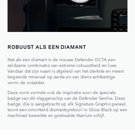
ROBUUST ALS EEN DIAMANT
Net als een diamant is de nieuwe Defender OCTA een
zeldzame combinatie van extreme robuustheid en luxe.
Vandaar dat zijn naam is afgeleid van het sterkste en meest
begeerde mineraal op aarde en van diens achtkantige
vorm: de octaëder.
Deze vorm vormde ook de inspiratie voor de speciale
badge van dit vlaggenschip van de Defender familie. Deze
badge, die is aangebracht op elk Signature Graphic-paneel,
toont een omcirkeld diamantsymbool in Gloss Black op een
machinaal bewerkte en gestraalde titanium schijf.