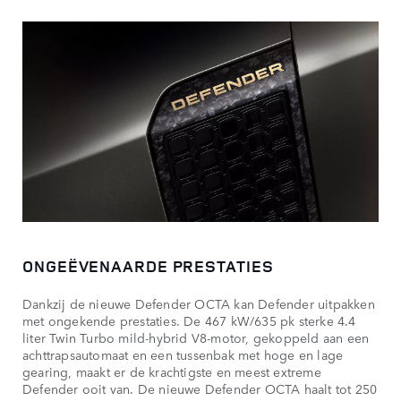
ONGEËVENAARDE PRESTATIES
Dankzij de nieuwe Defender OCTA kan Defender uitpakken
met ongekende prestaties. De 467 kW/635 pk sterke 4.4
liter Twin Turbo mild-hybrid V8-motor, gekoppeld aan een
achttrapsautomaat en een tussenbak met hoge en lage
gearing, maakt er de krachtigste en meest extreme
Defender ooit van. De nieuwe Defender OCTA haalt tot 250