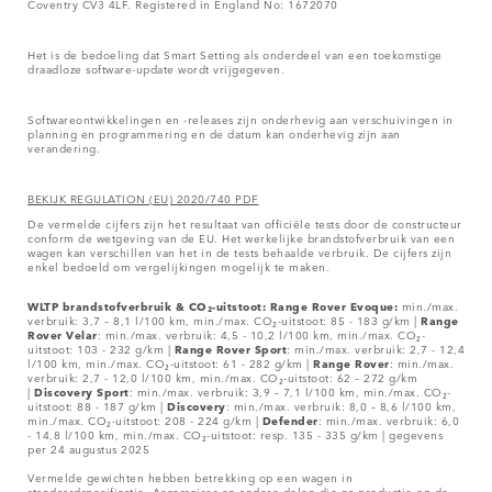
Coventry CV3 4LF. Registered in England No: 1672070
Het is de bedoeling dat Smart Setting als onderdeel van een toekomstige
draadloze software-update wordt vrijgegeven.
Softwareontwikkelingen en -releases zijn onderhevig aan verschuivingen in
planning en programmering en de datum kan onderhevig zijn aan
verandering.
BEKIJK REGULATION (EU) 2020/740 PDF
De vermelde cijfers zijn het resultaat van officiële tests door de constructeur
conform de wetgeving van de EU. Het werkelijke brandstofverbruik van een
wagen kan verschillen van het in de tests behaalde verbruik. De cijfers zijn
enkel bedoeld om vergelijkingen mogelijk te maken.
WLTP brandstofverbruik & CO₂-uitstoot: Range Rover Evoque:
min./max.
verbruik: 3,7 – 8,1 l/100 km, min./max. CO₂-uitstoot: 85 - 183 g/km |
Range
Rover
Velar
: min./max. verbruik: 4,5 - 10,2 l/100 km, min./max. CO₂-
uitstoot: 103 - 232 g/km |
Range Rover Sport
: min./max. verbruik: 2,7 - 12,4
l/100 km, min./max. CO₂-uitstoot: 61 - 282 g/km |
Range Rover
: min./max.
verbruik: 2,7 - 12,0 l/100 km, min./max. CO₂-uitstoot: 62 – 272 g/km
|
Discovery Sport
: min./max. verbruik: 3,9 – 7,1 l/100 km, min./max. CO₂-
uitstoot: 88 - 187 g/km |
Discovery
: min./max. verbruik: 8,0 – 8,6 l/100 km,
min./max. CO₂-uitstoot: 208 - 224 g/km |
Defender
: min./max. verbruik: 6,0
- 14,8 l/100 km, min./max. CO₂-uitstoot: resp. 135 - 335 g/km | gegevens
per 24 augustus 2025
Vermelde gewichten hebben betrekking op een wagen in
standaardspecificatie. Accessoires en andere delen die na productie op de