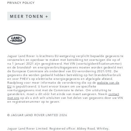
PRIVACY POLICY
MEER TONEN
Jaguar Land Rover is krachtens EU-wetgeving verplicht bepaalde gegevens te
verzamelen en openbaar te maken met betrekking tot voertuigen die op of
na 1 januari 2021 zijn geregistreerd. Het VIN (voertuigidentificatienummer)
en de brandstof- en energieverbruiksgegevens moeten worden gedeeld met
de Europese Commissie als onderdeel van EU-verordening 2021/392. De
gegevens die worden gedeeld hebben betrekking op het brandstofverbruik
en voor PHEV's op elektrische energiegegevens en afgelegde afstand.
Raadpleeg voor meer informatie de verordening die op de
website van de
EU
is gepubliceerd. U kunt ervoor kiezen om uw specifieke
voertuiggegevens niet met de Commissie te delen. Om uitsluiting te
garanderen, moet u dit vóór het einde van maart aangeven. Neem
contact
met ons
op als u zich wilt uitsluiten van het delen van gegevens door uw VIN
en registratienummer op te geven.
© JAGUAR LAND ROVER LIMITED 2026
Jaguar Land Rover Limited: Registered office: Abbey Road, Whitley,