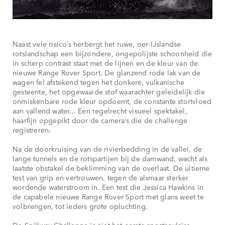
Naast vele risico’s herbergt het ruwe, oer-IJslandse
rotslandschap een bijzondere, ongepolijste schoonheid die
in scherp contrast staat met de lijnen en de kleur van de
nieuwe Range Rover Sport. De glanzend rode lak van de
wagen fel afstekend tegen het donkere, vulkanische
gesteente, het opgewaaide stof waarachter geleidelijk die
onmiskenbare rode kleur opdoemt, de constante stortvloed
aan vallend water... Een regelrecht visueel spektakel,
haarfijn opgepikt door de camera’s die de challenge
registreren.
Na de doorkruising van de rivierbedding in de vallei, de
lange tunnels en de rotspartijen bij de damwand, wacht als
laatste obstakel de beklimming van de overlaat. De ultieme
test van grip en vertrouwen, tegen de alsmaar sterker
wordende waterstroom in. Een test die Jessica Hawkins in
de capabele nieuwe Range Rover Sport met glans weet te
volbrengen, tot ieders grote opluchting.