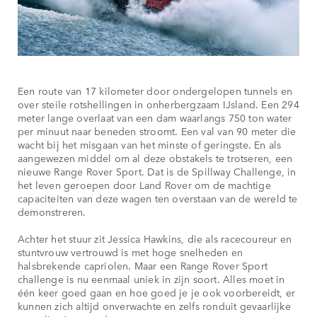
Een route van 17 kilometer door ondergelopen tunnels en
over steile rotshellingen in onherbergzaam IJsland. Een 294
meter lange overlaat van een dam waarlangs 750 ton water
per minuut naar beneden stroomt. Een val van 90 meter die
wacht bij het misgaan van het minste of geringste. En als
aangewezen middel om al deze obstakels te trotseren, een
nieuwe Range Rover Sport. Dat is de Spillway Challenge, in
het leven geroepen door Land Rover om de machtige
capaciteiten van deze wagen ten overstaan van de wereld te
demonstreren.
Achter het stuur zit Jessica Hawkins, die als racecoureur en
stuntvrouw vertrouwd is met hoge snelheden en
halsbrekende capriolen. Maar een Range Rover Sport
challenge is nu eenmaal uniek in zijn soort. Alles moet in
één keer goed gaan en hoe goed je je ook voorbereidt, er
kunnen zich altijd onverwachte en zelfs ronduit gevaarlijke