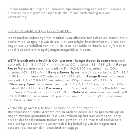
Softwareontwikkelingen en -releases zijn onderhevig aan verschuivingen in
planning en programmering en de datum kan onderhevig zijn aan
verandering.
BEKIJK REGULATION (EU) 2020/740 PDF
De vermelde cijfers zijn het resultaat van officiële tests door de constructeur
conform de wetgeving van de EU. Het werkelijke brandstofverbruik van een
wagen kan verschillen van het in de tests behaalde verbruik. De cijfers zijn
enkel bedoeld om vergelijkingen mogelijk te maken.
WLTP brandstofverbruik & CO₂-uitstoot: Range Rover Evoque:
min./max.
verbruik: 3,7 – 8,1 l/100 km, min./max. CO₂-uitstoot: 85 - 183 g/km |
Range
Rover
Velar
: min./max. verbruik: 4,5 - 10,2 l/100 km, min./max. CO₂-
uitstoot: 103 - 232 g/km |
Range Rover Sport
: min./max. verbruik: 2,7 - 12,4
l/100 km, min./max. CO₂-uitstoot: 61 - 282 g/km |
Range Rover
: min./max.
verbruik: 2,7 - 12,0 l/100 km, min./max. CO₂-uitstoot: 62 – 272 g/km
|
Discovery Sport
: min./max. verbruik: 3,9 – 7,1 l/100 km, min./max. CO₂-
uitstoot: 88 - 187 g/km |
Discovery
: min./max. verbruik: 8,0 – 8,6 l/100 km,
min./max. CO₂-uitstoot: 208 - 224 g/km |
Defender
: min./max. verbruik: 6,0
- 14,8 l/100 km, min./max. CO₂-uitstoot: resp. 135 - 335 g/km | gegevens
per 24 augustus 2025
Vermelde gewichten hebben betrekking op een wagen in
standaardspecificatie. Accessoires en andere delen die na productie op de
wagen worden gemonteerd, zijn van invloed op het laadvermogen. Zorg
ervoor dat het maximum toelaatbare gewicht en de maximaal toelaatbare
asbelasting niet worden overschreden bij belading van de wagen met
accessoires, inzittenden, brandstof en bagage.