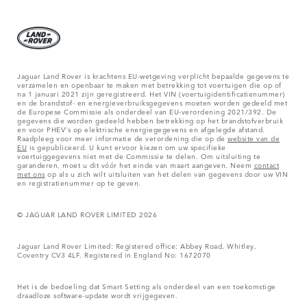
Jaguar Land Rover is krachtens EU-wetgeving verplicht bepaalde gegevens te
verzamelen en openbaar te maken met betrekking tot voertuigen die op of
na 1 januari 2021 zijn geregistreerd. Het VIN (voertuigidentificatienummer)
en de brandstof- en energieverbruiksgegevens moeten worden gedeeld met
de Europese Commissie als onderdeel van EU-verordening 2021/392. De
gegevens die worden gedeeld hebben betrekking op het brandstofverbruik
en voor PHEV's op elektrische energiegegevens en afgelegde afstand.
Raadpleeg voor meer informatie de verordening die op de
website van de
EU
is gepubliceerd. U kunt ervoor kiezen om uw specifieke
voertuiggegevens niet met de Commissie te delen. Om uitsluiting te
garanderen, moet u dit vóór het einde van maart aangeven. Neem
contact
met ons
op als u zich wilt uitsluiten van het delen van gegevens door uw VIN
en registratienummer op te geven.
© JAGUAR LAND ROVER LIMITED 2026
Jaguar Land Rover Limited: Registered office: Abbey Road, Whitley,
Coventry CV3 4LF. Registered in England No: 1672070
Het is de bedoeling dat Smart Setting als onderdeel van een toekomstige
draadloze software-update wordt vrijgegeven.