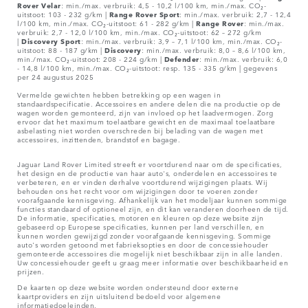
Rover
Velar
: min./max. verbruik: 4,5 - 10,2 l/100 km, min./max. CO₂-
uitstoot: 103 - 232 g/km |
Range Rover Sport
: min./max. verbruik: 2,7 - 12,4
l/100 km, min./max. CO₂-uitstoot: 61 - 282 g/km |
Range Rover
: min./max.
verbruik: 2,7 - 12,0 l/100 km, min./max. CO₂-uitstoot: 62 – 272 g/km
|
Discovery Sport
: min./max. verbruik: 3,9 – 7,1 l/100 km, min./max. CO₂-
uitstoot: 88 - 187 g/km |
Discovery
: min./max. verbruik: 8,0 – 8,6 l/100 km,
min./max. CO₂-uitstoot: 208 - 224 g/km |
Defender
: min./max. verbruik: 6,0
- 14,8 l/100 km, min./max. CO₂-uitstoot: resp. 135 - 335 g/km | gegevens
per 24 augustus 2025
Vermelde gewichten hebben betrekking op een wagen in
standaardspecificatie. Accessoires en andere delen die na productie op de
wagen worden gemonteerd, zijn van invloed op het laadvermogen. Zorg
ervoor dat het maximum toelaatbare gewicht en de maximaal toelaatbare
asbelasting niet worden overschreden bij belading van de wagen met
accessoires, inzittenden, brandstof en bagage.
Jaguar Land Rover Limited streeft er voortdurend naar om de specificaties,
het design en de productie van haar auto's, onderdelen en accessoires te
verbeteren, en er vinden derhalve voortdurend wijzigingen plaats. Wij
behouden ons het recht voor om wijzigingen door te voeren zonder
voorafgaande kennisgeving. Afhankelijk van het modeljaar kunnen sommige
functies standaard of optioneel zijn, en dit kan veranderen doorheen de tijd.
De informatie, specificaties, motoren en kleuren op deze website zijn
gebaseerd op Europese specificaties, kunnen per land verschillen, en
kunnen worden gewijzigd zonder voorafgaande kennisgeving. Sommige
auto's worden getoond met fabrieksopties en door de concessiehouder
gemonteerde accessoires die mogelijk niet beschikbaar zijn in alle landen.
Uw concessiehouder geeft u graag meer informatie over beschikbaarheid en
prijzen.
De kaarten op deze website worden ondersteund door externe
kaartproviders en zijn uitsluitend bedoeld voor algemene
informatiedoeleinden.