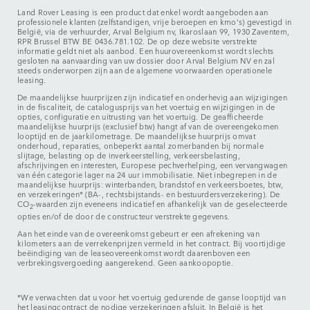
Land Rover Leasing is een product dat enkel wordt aangeboden aan
professionele klanten (zelfstandigen, vrije beroepen en kmo's) gevestigd in
België, via de verhuurder, Arval Belgium nv, Ikaroslaan 99, 1930 Zaventem,
RPR Brussel BTW BE 0436.781.102. De op deze website verstrekte
informatie geldt niet als aanbod. Een huurovereenkomst wordt slechts
gesloten na aanvaarding van uw dossier door Arval Belgium NV en zal
steeds onderworpen zijn aan de algemene voorwaarden operationele
leasing.
De maandelijkse huurprijzen zijn indicatief en onderhevig aan wijzigingen
in de fiscaliteit, de catalogusprijs van het voertuig en wijzigingen in de
opties, configuratie en uitrusting van het voertuig. De geafficheerde
maandelijkse huurprijs (exclusief btw) hangt af van de overeengekomen
looptijd en de jaarkilometrage. De maandelijkse huurprijs omvat
onderhoud, reparaties, onbeperkt aantal zomerbanden bij normale
slijtage, belasting op de inverkeerstelling, verkeersbelasting,
afschrijvingen en interesten, Europese pechverhelping, een vervangwagen
van één categorie lager na 24 uur immobilisatie. Niet inbegrepen in de
maandelijkse huurprijs: winterbanden, brandstof en verkeersboetes, btw,
en verzekeringen* (BA-, rechtsbijstands- en bestuurdersverzekering). De
CO
-waarden zijn eveneens indicatief en afhankelijk van de geselecteerde
2
opties en/of de door de constructeur verstrekte gegevens.
Aan het einde van de overeenkomst gebeurt er een afrekening van
kilometers aan de verrekenprijzen vermeld in het contract. Bij voortijdige
beëindiging van de leaseovereenkomst wordt daarenboven een
verbrekingsvergoeding aangerekend. Geen aankoopoptie.
*We verwachten dat u voor het voertuig gedurende de ganse looptijd van
het leasingcontract de nodige verzekeringen afsluit. In België is het