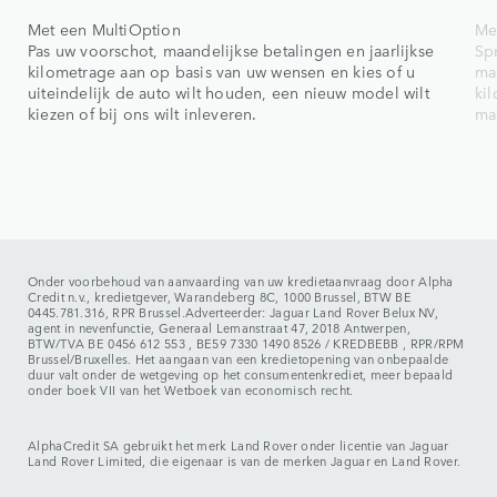
Met een MultiOption
Met
Pas uw voorschot, maandelijkse betalingen en jaarlijkse
Sp
kilometrage aan op basis van uw wensen en kies of u
ma
uiteindelijk de auto wilt houden, een nieuw model wilt
ki
kiezen of bij ons wilt inleveren.
ma
Onder voorbehoud van aanvaarding van uw kredietaanvraag door Alpha
Credit n.v., kredietgever, Warandeberg 8C, 1000 Brussel, BTW BE
0445.781.316, RPR Brussel.Adverteerder: Jaguar Land Rover Belux NV,
agent in nevenfunctie, Generaal Lemanstraat 47, 2018 Antwerpen,
BTW/TVA BE 0456 612 553 , BE59 7330 1490 8526 / KREDBEBB , RPR/RPM
Brussel/Bruxelles. Het aangaan van een kredietopening van onbepaalde
duur valt onder de wetgeving op het consumentenkrediet, meer bepaald
onder boek VII van het Wetboek van economisch recht.
AlphaCredit SA gebruikt het merk Land Rover onder licentie van Jaguar
Land Rover Limited, die eigenaar is van de merken Jaguar en Land Rover.