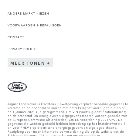
ANDERE MARKT KIEZEN
VOORWAARDEN & BEPALINGEN
CONTACT
PRIVACY POLICY
MEER TONEN
Jaguar Land Rover is krachtens EU-wetgeving verplicht bepaalde gegevens te
verzamelen en openbaar te maken met betrekking tot voertuigen die op of
na 1 januari 2021 zijn geregistreerd. Het VIN (voertuigidentificatienummer)
en de brandstof- en energieverbruiksgegevens moeten worden gedeeld met
de Europese Commissie als onderdeel van EU-verordening 2021/392. De
gegevens die worden gedeeld hebben betrekking op het brandstofverbruik
en voor PHEV's op elektrische energiegegevens en afgelegde afstand.
Raadpleeg voor meer informatie de verordening die op de
website van de
EU
is gepubliceerd. U kunt ervoor kiezen om uw specifieke