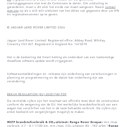
voertuiggegevens niet met de Commissie te delen. Om uitsluiting te
garanderen, moet u dit vóór het einde van maart aangeven. Neem
contact
met ons
op als u zich wilt uitsluiten van het delen van gegevens door uw VIN
en registratienummer op te geven.
© JAGUAR LAND ROVER LIMITED 2026
Jaguar Land Rover Limited: Registered office: Abbey Road, Whitley,
Coventry CV3 4LF. Registered in England No: 1672070
Het is de bedoeling dat Smart Setting als onderdeel van een toekomstige
draadloze software-update wordt vrijgegeven.
Softwareontwikkelingen en -releases zijn onderhevig aan verschuivingen in
planning en programmering en de datum kan onderhevig zijn aan
verandering.
BEKIJK REGULATION (EU) 2020/740 PDF
De vermelde cijfers zijn het resultaat van officiële tests door de constructeur
conform de wetgeving van de EU. Het werkelijke brandstofverbruik van een
wagen kan verschillen van het in de tests behaalde verbruik. De cijfers zijn
enkel bedoeld om vergelijkingen mogelijk te maken.
WLTP brandstofverbruik & CO₂-uitstoot: Range Rover Evoque:
min./max.
verbruik: 3,7 – 8,1 l/100 km, min./max. CO₂-uitstoot: 85 - 183 g/km |
Range