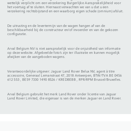
wettelijk verplicht om een verzekering Burgerlijke Aansprakelijkheid voor
het voertuig af te sluiten. Hiernaast verwachten we van u dat u een
verzekering rechtsbijstand en een waarborg eigen schade (omnium) afsluit.
De uitrusting en de levertermijn van de wagen hangen af van de
beschikbaarheid bij de constructeur en/of invoerder en van de gekozen
configuratie.
Arval Belgium NV is niet aansprakelijk voor de onjuistheid van informatie
op deze website. Afgebeelde foto’s zijn ter illustratie en kunnen mogelijk
afwijken van de aangeboden wagens.
Verantwoordelijke uitgever: Jaguar Land Rover Belux NV, agent à titre
accessoire, Generaal Lemanstraat 47, 2018 Antwerpen, BTW/TVA BE 0456
612 553 , BE59 7330 1490 8526 / KREDBEBB , RPR/RPM Brussel/Bruxelles.
Arval Belgium gebruikt het merk Land Rover onder licentie van Jaguar
Land Rover Limited, die eigenaar is van de merken Jaguar en Land Rover.