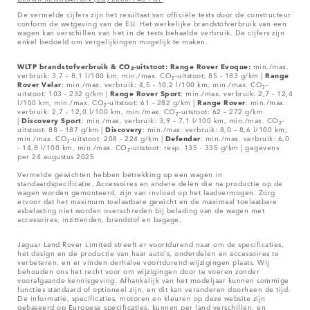
De vermelde cijfers zijn het resultaat van officiële tests door de constructeur
conform de wetgeving van de EU. Het werkelijke brandstofverbruik van een
wagen kan verschillen van het in de tests behaalde verbruik. De cijfers zijn
enkel bedoeld om vergelijkingen mogelijk te maken.
WLTP brandstofverbruik & CO₂-uitstoot: Range Rover Evoque:
min./max.
verbruik: 3,7 – 8,1 l/100 km, min./max. CO₂-uitstoot: 85 - 183 g/km |
Range
Rover
Velar
: min./max. verbruik: 4,5 - 10,2 l/100 km, min./max. CO₂-
uitstoot: 103 - 232 g/km |
Range Rover Sport
: min./max. verbruik: 2,7 - 12,4
l/100 km, min./max. CO₂-uitstoot: 61 - 282 g/km |
Range Rover
: min./max.
verbruik: 2,7 - 12,0 l/100 km, min./max. CO₂-uitstoot: 62 – 272 g/km
|
Discovery Sport
: min./max. verbruik: 3,9 – 7,1 l/100 km, min./max. CO₂-
uitstoot: 88 - 187 g/km |
Discovery
: min./max. verbruik: 8,0 – 8,6 l/100 km,
min./max. CO₂-uitstoot: 208 - 224 g/km |
Defender
: min./max. verbruik: 6,0
- 14,8 l/100 km, min./max. CO₂-uitstoot: resp. 135 - 335 g/km | gegevens
per 24 augustus 2025
Vermelde gewichten hebben betrekking op een wagen in
standaardspecificatie. Accessoires en andere delen die na productie op de
wagen worden gemonteerd, zijn van invloed op het laadvermogen. Zorg
ervoor dat het maximum toelaatbare gewicht en de maximaal toelaatbare
asbelasting niet worden overschreden bij belading van de wagen met
accessoires, inzittenden, brandstof en bagage.
Jaguar Land Rover Limited streeft er voortdurend naar om de specificaties,
het design en de productie van haar auto's, onderdelen en accessoires te
verbeteren, en er vinden derhalve voortdurend wijzigingen plaats. Wij
behouden ons het recht voor om wijzigingen door te voeren zonder
voorafgaande kennisgeving. Afhankelijk van het modeljaar kunnen sommige
functies standaard of optioneel zijn, en dit kan veranderen doorheen de tijd.
De informatie, specificaties, motoren en kleuren op deze website zijn
gebaseerd op Europese specificaties, kunnen per land verschillen, en