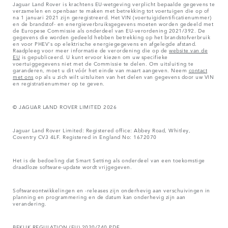
Jaguar Land Rover is krachtens EU-wetgeving verplicht bepaalde gegevens te
verzamelen en openbaar te maken met betrekking tot voertuigen die op of
na 1 januari 2021 zijn geregistreerd. Het VIN (voertuigidentificatienummer)
en de brandstof- en energieverbruiksgegevens moeten worden gedeeld met
de Europese Commissie als onderdeel van EU-verordening 2021/392. De
gegevens die worden gedeeld hebben betrekking op het brandstofverbruik
en voor PHEV's op elektrische energiegegevens en afgelegde afstand.
Raadpleeg voor meer informatie de verordening die op de
website van de
EU
is gepubliceerd. U kunt ervoor kiezen om uw specifieke
voertuiggegevens niet met de Commissie te delen. Om uitsluiting te
garanderen, moet u dit vóór het einde van maart aangeven. Neem
contact
met ons
op als u zich wilt uitsluiten van het delen van gegevens door uw VIN
en registratienummer op te geven.
© JAGUAR LAND ROVER LIMITED 2026
Jaguar Land Rover Limited: Registered office: Abbey Road, Whitley,
Coventry CV3 4LF. Registered in England No: 1672070
Het is de bedoeling dat Smart Setting als onderdeel van een toekomstige
draadloze software-update wordt vrijgegeven.
Softwareontwikkelingen en -releases zijn onderhevig aan verschuivingen in
planning en programmering en de datum kan onderhevig zijn aan
verandering.
BEKIJK REGULATION (EU) 2020/740 PDF