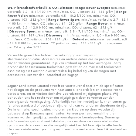
WLTP brandstofverbruik & CO₂-uitstoot: Range Rover Evoque:
min./max.
verbruik: 3,7 – 8,1 l/100 km, min./max. CO₂-uitstoot: 85 - 183 g/km |
Range
Rover
Velar
: min./max. verbruik: 4,5 - 10,2 l/100 km, min./max. CO₂-
uitstoot: 103 - 232 g/km |
Range Rover Sport
: min./max. verbruik: 2,7 - 12,4
l/100 km, min./max. CO₂-uitstoot: 61 - 282 g/km |
Range Rover
: min./max.
verbruik: 2,7 - 12,0 l/100 km, min./max. CO₂-uitstoot: 62 – 272 g/km
|
Discovery Sport
: min./max. verbruik: 3,9 – 7,1 l/100 km, min./max. CO₂-
uitstoot: 88 - 187 g/km |
Discovery
: min./max. verbruik: 8,0 – 8,6 l/100 km,
min./max. CO₂-uitstoot: 208 - 224 g/km |
Defender
: min./max. verbruik: 6,0
- 14,8 l/100 km, min./max. CO₂-uitstoot: resp. 135 - 335 g/km | gegevens
per 24 augustus 2025
Vermelde gewichten hebben betrekking op een wagen in
standaardspecificatie. Accessoires en andere delen die na productie op de
wagen worden gemonteerd, zijn van invloed op het laadvermogen. Zorg
ervoor dat het maximum toelaatbare gewicht en de maximaal toelaatbare
asbelasting niet worden overschreden bij belading van de wagen met
accessoires, inzittenden, brandstof en bagage.
Jaguar Land Rover Limited streeft er voortdurend naar om de specificaties,
het design en de productie van haar auto's, onderdelen en accessoires te
verbeteren, en er vinden derhalve voortdurend wijzigingen plaats. Wij
behouden ons het recht voor om wijzigingen door te voeren zonder
voorafgaande kennisgeving. Afhankelijk van het modeljaar kunnen sommige
functies standaard of optioneel zijn, en dit kan veranderen doorheen de tijd.
De informatie, specificaties, motoren en kleuren op deze website zijn
gebaseerd op Europese specificaties, kunnen per land verschillen, en
kunnen worden gewijzigd zonder voorafgaande kennisgeving. Sommige
auto's worden getoond met fabrieksopties en door de concessiehouder
gemonteerde accessoires die mogelijk niet beschikbaar zijn in alle landen.
Uw concessiehouder geeft u graag meer informatie over beschikbaarheid en
prijzen.