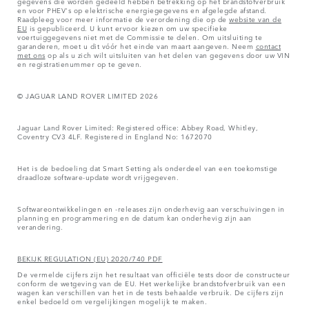
gegevens die worden gedeeld hebben betrekking op het brandstofverbruik
en voor PHEV's op elektrische energiegegevens en afgelegde afstand.
Raadpleeg voor meer informatie de verordening die op de
website van de
EU
is gepubliceerd. U kunt ervoor kiezen om uw specifieke
voertuiggegevens niet met de Commissie te delen. Om uitsluiting te
garanderen, moet u dit vóór het einde van maart aangeven. Neem
contact
met ons
op als u zich wilt uitsluiten van het delen van gegevens door uw VIN
en registratienummer op te geven.
© JAGUAR LAND ROVER LIMITED 2026
Jaguar Land Rover Limited: Registered office: Abbey Road, Whitley,
Coventry CV3 4LF. Registered in England No: 1672070
Het is de bedoeling dat Smart Setting als onderdeel van een toekomstige
draadloze software-update wordt vrijgegeven.
Softwareontwikkelingen en -releases zijn onderhevig aan verschuivingen in
planning en programmering en de datum kan onderhevig zijn aan
verandering.
BEKIJK REGULATION (EU) 2020/740 PDF
De vermelde cijfers zijn het resultaat van officiële tests door de constructeur
conform de wetgeving van de EU. Het werkelijke brandstofverbruik van een
wagen kan verschillen van het in de tests behaalde verbruik. De cijfers zijn
enkel bedoeld om vergelijkingen mogelijk te maken.