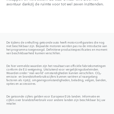
avontuur dankzij de ruimte voor tot wel zeven inzittenden.
De tijdens de onthulling getoonde auto heeft motorconfiguraties die nog
niet beschikbaar zijn. Bepaalde motoren worden pas na de introductie aan
het programma toegevoegd. Definitieve productiespecificaties en moment
van beschikbaarheid kunnen verschillen.
De hier vermelde waarden zijn het resultaat van officiële fabrieksmetingen
conform de EU-wetgeving. Uitsluitend voor vergelijkingsdoeleinden.
Waarden onder 'real-world'-omstandigheden kunnen verschillen. CO₂-
emissie- en brandstofverbruikscijfers kunnen variëren al naargelang
factoren als rijstijl, omgevingsomstandigheden, belading, velgen, banden,
opties en accessoires.
De getoonde cijfers gelden voor Europese EU6-landen. Informatie en
cijfers over brandstofverbruik voor andere landen zijn beschikbaar bij uw
retailer.