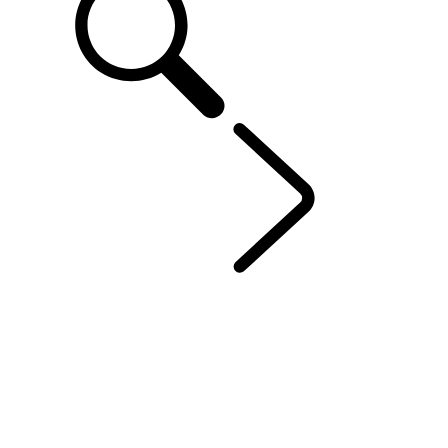
DEFENDER 110
...
DEFENDER TROPHY EDITION
OVERZICHT
OCTA
FOTOGALERIJ
UITVOERINGEN EN SPECIFICATIES
OPTIES EN ACCESSOIRES
HARD TOP
DEFENDER TROPHY EDITION
ACTUELE SPECIAL OFFERS