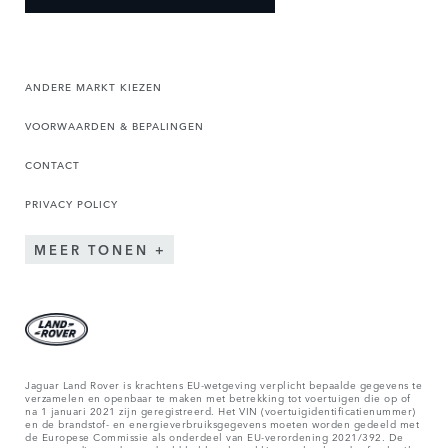
ANDERE MARKT KIEZEN
VOORWAARDEN & BEPALINGEN
CONTACT
PRIVACY POLICY
MEER TONEN
Jaguar Land Rover is krachtens EU-wetgeving verplicht bepaalde gegevens te
verzamelen en openbaar te maken met betrekking tot voertuigen die op of
na 1 januari 2021 zijn geregistreerd. Het VIN (voertuigidentificatienummer)
en de brandstof- en energieverbruiksgegevens moeten worden gedeeld met
de Europese Commissie als onderdeel van EU-verordening 2021/392. De