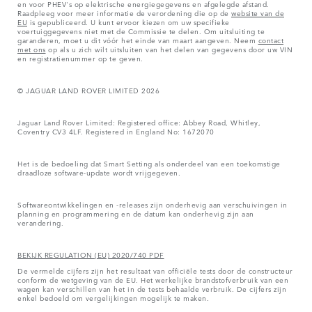
en voor PHEV's op elektrische energiegegevens en afgelegde afstand.
Raadpleeg voor meer informatie de verordening die op de
website van de
EU
is gepubliceerd. U kunt ervoor kiezen om uw specifieke
voertuiggegevens niet met de Commissie te delen. Om uitsluiting te
garanderen, moet u dit vóór het einde van maart aangeven. Neem
contact
met ons
op als u zich wilt uitsluiten van het delen van gegevens door uw VIN
en registratienummer op te geven.
© JAGUAR LAND ROVER LIMITED 2026
Jaguar Land Rover Limited: Registered office: Abbey Road, Whitley,
Coventry CV3 4LF. Registered in England No: 1672070
Het is de bedoeling dat Smart Setting als onderdeel van een toekomstige
draadloze software-update wordt vrijgegeven.
Softwareontwikkelingen en -releases zijn onderhevig aan verschuivingen in
planning en programmering en de datum kan onderhevig zijn aan
verandering.
BEKIJK REGULATION (EU) 2020/740 PDF
De vermelde cijfers zijn het resultaat van officiële tests door de constructeur
conform de wetgeving van de EU. Het werkelijke brandstofverbruik van een
wagen kan verschillen van het in de tests behaalde verbruik. De cijfers zijn
enkel bedoeld om vergelijkingen mogelijk te maken.