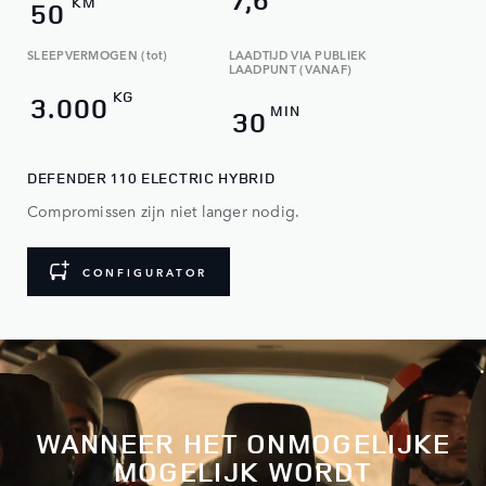
KM
50
SLEEPVERMOGEN (tot)
LAADTIJD VIA PUBLIEK
LAADPUNT (VANAF)
KG
3.000
MIN
30
DEFENDER 110 ELECTRIC HYBRID
Compromissen zijn niet langer nodig.
CONFIGURATOR
WANNEER HET ONMOGELIJKE
MOGELIJK WORDT