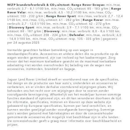
WLTP brandstofverbruik & CO₂-uitstoot: Range Rover Evoque:
min./max.
verbruik: 3,7 – 8,1 l/100 km, min./max. CO₂-uitstoot: 85 - 183 g/km |
Range
Rover
Velar
: min./max. verbruik: 4,5 - 10,2 l/100 km, min./max. CO₂-
uitstoot: 103 - 232 g/km |
Range Rover Sport
: min./max. verbruik: 2,7 - 12,4
l/100 km, min./max. CO₂-uitstoot: 61 - 282 g/km |
Range Rover
: min./max.
verbruik: 2,7 - 12,0 l/100 km, min./max. CO₂-uitstoot: 62 – 272 g/km
|
Discovery Sport
: min./max. verbruik: 3,9 – 7,1 l/100 km, min./max. CO₂-
uitstoot: 88 - 187 g/km |
Discovery
: min./max. verbruik: 8,0 – 8,6 l/100 km,
min./max. CO₂-uitstoot: 208 - 224 g/km |
Defender
: min./max. verbruik: 6,0
- 14,8 l/100 km, min./max. CO₂-uitstoot: resp. 135 - 335 g/km | gegevens
per 24 augustus 2025
Vermelde gewichten hebben betrekking op een wagen in
standaardspecificatie. Accessoires en andere delen die na productie op de
wagen worden gemonteerd, zijn van invloed op het laadvermogen. Zorg
ervoor dat het maximum toelaatbare gewicht en de maximaal toelaatbare
asbelasting niet worden overschreden bij belading van de wagen met
accessoires, inzittenden, brandstof en bagage.
Jaguar Land Rover Limited streeft er voortdurend naar om de specificaties,
het design en de productie van haar auto's, onderdelen en accessoires te
verbeteren, en er vinden derhalve voortdurend wijzigingen plaats. Wij
behouden ons het recht voor om wijzigingen door te voeren zonder
voorafgaande kennisgeving. Afhankelijk van het modeljaar kunnen sommige
functies standaard of optioneel zijn, en dit kan veranderen doorheen de tijd.
De informatie, specificaties, motoren en kleuren op deze website zijn
gebaseerd op Europese specificaties, kunnen per land verschillen, en
kunnen worden gewijzigd zonder voorafgaande kennisgeving. Sommige
auto's worden getoond met fabrieksopties en door de concessiehouder
gemonteerde accessoires die mogelijk niet beschikbaar zijn in alle landen.
Uw concessiehouder geeft u graag meer informatie over beschikbaarheid en
prijzen.