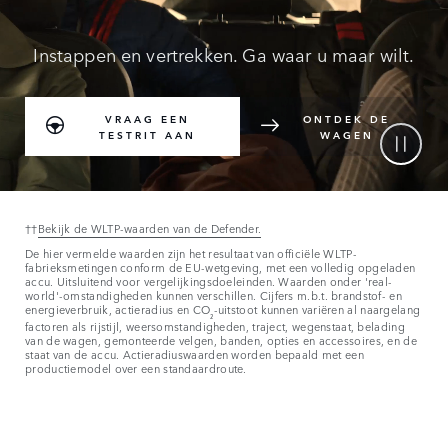
Instappen en vertrekken. Ga waar u maar wilt.
VRAAG EEN
ONTDEK DE
TESTRIT AAN
WAGEN
††
Bekijk de WLTP-waarden van de Defender.
De hier vermelde waarden zijn het resultaat van officiële WLTP-
fabrieksmetingen conform de EU-wetgeving, met een volledig opgeladen
accu. Uitsluitend voor vergelijkingsdoeleinden. Waarden onder 'real-
world'-omstandigheden kunnen verschillen. Cijfers m.b.t. brandstof- en
energieverbruik, actieradius en CO
-uitstoot kunnen variëren al naargelang
₂
factoren als rijstijl, weersomstandigheden, traject, wegenstaat, belading
van de wagen, gemonteerde velgen, banden, opties en accessoires, en de
staat van de accu. Actieradiuswaarden worden bepaald met een
productiemodel over een standaardroute.