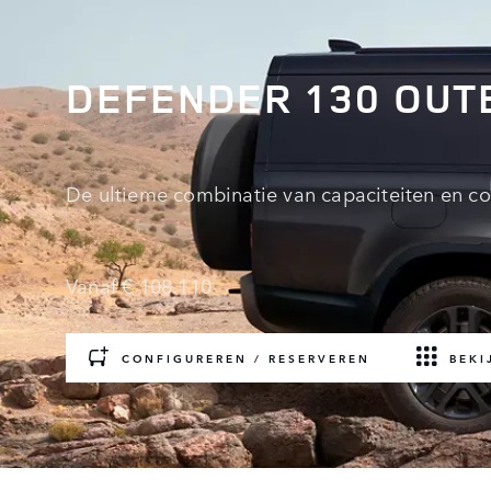
DEFENDER 130 OU
De ultieme combinatie van capaciteiten en co
Vanaf € 108.110
CONFIGUREREN / RESERVEREN
BEKI