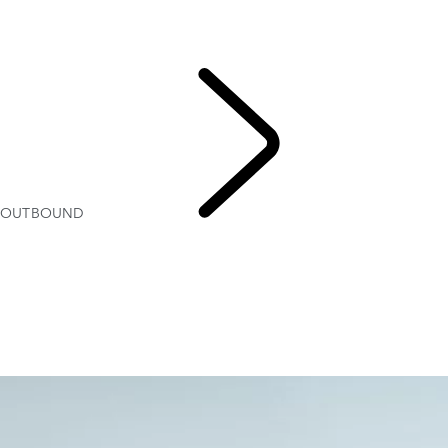
OPTIES EN ACCESSOIRES
HARD TOP
BUSINESS & MOBILITEIT
ACTUELE SPECIAL OFFERS
OUTBOUND
DEFEND