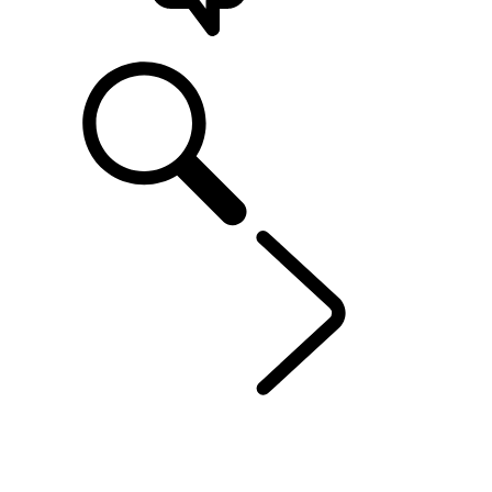
ONDERSTEUNING
DEFENDER 130
...
O
OVERZICHT
OUTBOUND
GALERIJ
UITVOERINGEN EN SPECIFICATIES