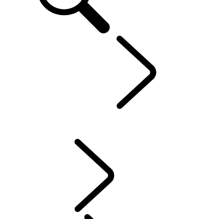
Defender World
...
AUTOSPORT​
OVERZICHT
HISTORIE
DOEL