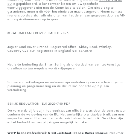
EU
is gepubliceerd. U kunt ervoor kiezen om uw specifieke
voertuiggegevens niet met de Commissie te delen. Om uitsluiting te
garanderen, moet u dit vóór het einde van maart aangeven. Neem
contact
met ons
op als u zich wilt uitsluiten van het delen van gegevens door uw VIN
en registratienummer op te geven.
© JAGUAR LAND ROVER LIMITED 2026
Jaguar Land Rover Limited: Registered office: Abbey Road, Whitley,
Coventry CV3 4LF. Registered in England No: 1672070
Het is de bedoeling dat Smart Setting als onderdeel van een toekomstige
draadloze software-update wordt vrijgegeven.
Softwareontwikkelingen en -releases zijn onderhevig aan verschuivingen in
planning en programmering en de datum kan onderhevig zijn aan
verandering.
BEKIJK REGULATION (EU) 2020/740 PDF
De vermelde cijfers zijn het resultaat van officiële tests door de constructeur
conform de wetgeving van de EU. Het werkelijke brandstofverbruik van een
wagen kan verschillen van het in de tests behaalde verbruik. De cijfers zijn
enkel bedoeld om vergelijkingen mogelijk te maken.
WLTP brandstofverbruik & CO₂-uitstoot: Range Rover Evoque:
min./max.