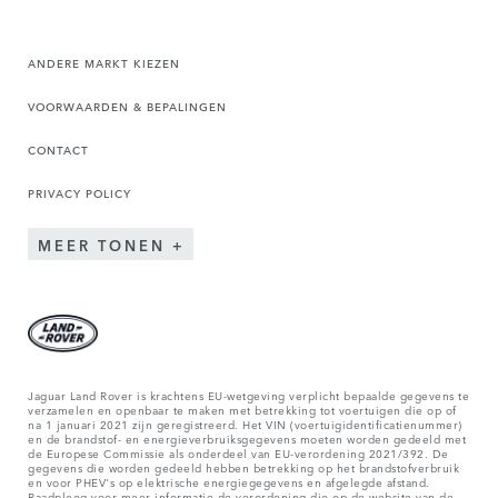
ANDERE MARKT KIEZEN
VOORWAARDEN & BEPALINGEN
CONTACT
PRIVACY POLICY
MEER TONEN
Jaguar Land Rover is krachtens EU-wetgeving verplicht bepaalde gegevens te
verzamelen en openbaar te maken met betrekking tot voertuigen die op of
na 1 januari 2021 zijn geregistreerd. Het VIN (voertuigidentificatienummer)
en de brandstof- en energieverbruiksgegevens moeten worden gedeeld met
de Europese Commissie als onderdeel van EU-verordening 2021/392. De
gegevens die worden gedeeld hebben betrekking op het brandstofverbruik
en voor PHEV's op elektrische energiegegevens en afgelegde afstand.
Raadpleeg voor meer informatie de verordening die op de
website van de