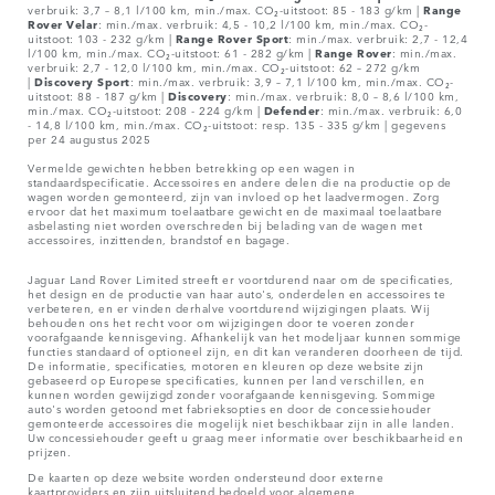
verbruik: 3,7 – 8,1 l/100 km, min./max. CO₂-uitstoot: 85 - 183 g/km |
Range
Rover
Velar
: min./max. verbruik: 4,5 - 10,2 l/100 km, min./max. CO₂-
uitstoot: 103 - 232 g/km |
Range Rover Sport
: min./max. verbruik: 2,7 - 12,4
l/100 km, min./max. CO₂-uitstoot: 61 - 282 g/km |
Range Rover
: min./max.
verbruik: 2,7 - 12,0 l/100 km, min./max. CO₂-uitstoot: 62 – 272 g/km
|
Discovery Sport
: min./max. verbruik: 3,9 – 7,1 l/100 km, min./max. CO₂-
uitstoot: 88 - 187 g/km |
Discovery
: min./max. verbruik: 8,0 – 8,6 l/100 km,
min./max. CO₂-uitstoot: 208 - 224 g/km |
Defender
: min./max. verbruik: 6,0
- 14,8 l/100 km, min./max. CO₂-uitstoot: resp. 135 - 335 g/km | gegevens
per 24 augustus 2025
Vermelde gewichten hebben betrekking op een wagen in
standaardspecificatie. Accessoires en andere delen die na productie op de
wagen worden gemonteerd, zijn van invloed op het laadvermogen. Zorg
ervoor dat het maximum toelaatbare gewicht en de maximaal toelaatbare
asbelasting niet worden overschreden bij belading van de wagen met
accessoires, inzittenden, brandstof en bagage.
Jaguar Land Rover Limited streeft er voortdurend naar om de specificaties,
het design en de productie van haar auto's, onderdelen en accessoires te
verbeteren, en er vinden derhalve voortdurend wijzigingen plaats. Wij
behouden ons het recht voor om wijzigingen door te voeren zonder
voorafgaande kennisgeving. Afhankelijk van het modeljaar kunnen sommige
functies standaard of optioneel zijn, en dit kan veranderen doorheen de tijd.
De informatie, specificaties, motoren en kleuren op deze website zijn
gebaseerd op Europese specificaties, kunnen per land verschillen, en
kunnen worden gewijzigd zonder voorafgaande kennisgeving. Sommige
auto's worden getoond met fabrieksopties en door de concessiehouder
gemonteerde accessoires die mogelijk niet beschikbaar zijn in alle landen.
Uw concessiehouder geeft u graag meer informatie over beschikbaarheid en
prijzen.
De kaarten op deze website worden ondersteund door externe
kaartproviders en zijn uitsluitend bedoeld voor algemene