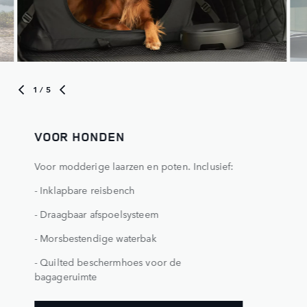
1
/ 5
VOOR HONDEN
Voor modderige laarzen en poten. Inclusief:
- Inklapbare reisbench
- Draagbaar afspoelsysteem
- Morsbestendige waterbak
- Quilted beschermhoes voor de
bagageruimte