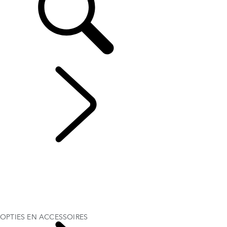
DISCOVERY SPORT
...
OPTIES EN
ACCESSOIRES
OVERZICHT
GALERIJ
UITVOERINGEN EN SPECIFICATIES
OPTIES EN ACCESSOIRES
ACTUELE SPECIAL OFFERS
BUSINESS & MOBILITEIT
OPTIES EN ACCESSOIRES