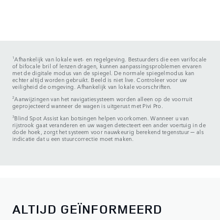
1
Afhankelijk van lokale wet- en regelgeving. Bestuurders die een varifocale
of bifocale bril of lenzen dragen, kunnen aanpassingsproblemen ervaren
met de digitale modus van de spiegel. De normale spiegelmodus kan
echter altijd worden gebruikt. Beeld is niet live. Controleer voor uw
veiligheid de omgeving. Afhankelijk van lokale voorschriften.
2
Aanwijzingen van het navigatiesysteem worden alleen op de voorruit
geprojecteerd wanneer de wagen is uitgerust met Pivi Pro.
3
Blind Spot Assist kan botsingen helpen voorkomen. Wanneer u van
rijstrook gaat veranderen en uw wagen detecteert een ander voertuig in de
dode hoek, zorgt het systeem voor nauwkeurig berekend tegenstuur ─ als
indicatie dat u een stuurcorrectie moet maken.
ALTIJD GEÏNFORMEERD