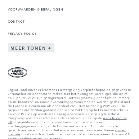
VOORWAARDEN & BEPALINGEN
CONTACT
PRIVACY POLICY
MEER TONEN
Jaguar Land Rover is krachtens EU-wetgeving verplicht bepaalde gegevens te
verzamelen en openbaar te maken met betrekking tot voertuigen die op of
na 1 januari 2021 zijn geregistreerd. Het VIN (voertuigidentificatienummer)
en de brandstof- en energieverbruiksgegevens moeten worden gedeeld met
de Europese Commissie als onderdeel van EU-verordening 2021/392. De
gegevens die worden gedeeld hebben betrekking op het brandstofverbruik
en voor PHEV's op elektrische energiegegevens en afgelegde afstand.
Raadpleeg voor meer informatie de verordening die op de
website van de
EU
is gepubliceerd. U kunt ervoor kiezen om uw specifieke
voertuiggegevens niet met de Commissie te delen. Om uitsluiting te
garanderen, moet u dit vóór het einde van maart aangeven. Neem
contact
met ons
op als u zich wilt uitsluiten van het delen van gegevens door uw VIN
en registratienummer op te geven.