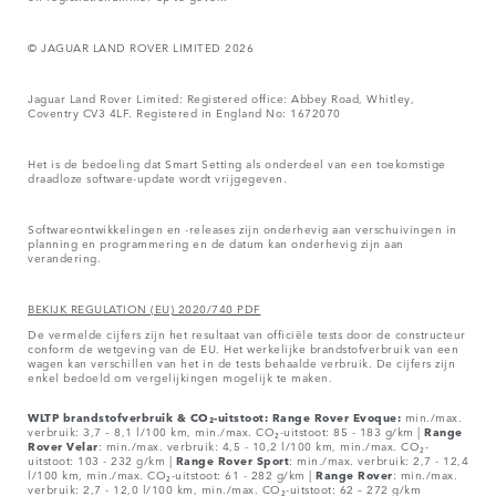
© JAGUAR LAND ROVER LIMITED 2026
Jaguar Land Rover Limited: Registered office: Abbey Road, Whitley,
Coventry CV3 4LF. Registered in England No: 1672070
Het is de bedoeling dat Smart Setting als onderdeel van een toekomstige
draadloze software-update wordt vrijgegeven.
Softwareontwikkelingen en -releases zijn onderhevig aan verschuivingen in
planning en programmering en de datum kan onderhevig zijn aan
verandering.
BEKIJK REGULATION (EU) 2020/740 PDF
De vermelde cijfers zijn het resultaat van officiële tests door de constructeur
conform de wetgeving van de EU. Het werkelijke brandstofverbruik van een
wagen kan verschillen van het in de tests behaalde verbruik. De cijfers zijn
enkel bedoeld om vergelijkingen mogelijk te maken.
WLTP brandstofverbruik & CO₂-uitstoot: Range Rover Evoque:
min./max.
verbruik: 3,7 – 8,1 l/100 km, min./max. CO₂-uitstoot: 85 - 183 g/km |
Range
Rover
Velar
: min./max. verbruik: 4,5 - 10,2 l/100 km, min./max. CO₂-
uitstoot: 103 - 232 g/km |
Range Rover Sport
: min./max. verbruik: 2,7 - 12,4
l/100 km, min./max. CO₂-uitstoot: 61 - 282 g/km |
Range Rover
: min./max.
verbruik: 2,7 - 12,0 l/100 km, min./max. CO₂-uitstoot: 62 – 272 g/km