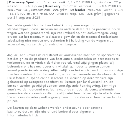
|
Discovery Sport
: min./max. verbruik: 3,9 – 7,1 l/100 km, min./max. CO₂-
uitstoot: 88 - 187 g/km |
Discovery
: min./max. verbruik: 8,0 – 8,6 l/100 km,
min./max. CO₂-uitstoot: 208 - 224 g/km |
Defender
: min./max. verbruik: 6,0
- 14,8 l/100 km, min./max. CO₂-uitstoot: resp. 135 - 335 g/km | gegevens
per 24 augustus 2025
Vermelde gewichten hebben betrekking op een wagen in
standaardspecificatie. Accessoires en andere delen die na productie op de
wagen worden gemonteerd, zijn van invloed op het laadvermogen. Zorg
ervoor dat het maximum toelaatbare gewicht en de maximaal toelaatbare
asbelasting niet worden overschreden bij belading van de wagen met
accessoires, inzittenden, brandstof en bagage.
Jaguar Land Rover Limited streeft er voortdurend naar om de specificaties,
het design en de productie van haar auto's, onderdelen en accessoires te
verbeteren, en er vinden derhalve voortdurend wijzigingen plaats. Wij
behouden ons het recht voor om wijzigingen door te voeren zonder
voorafgaande kennisgeving. Afhankelijk van het modeljaar kunnen sommige
functies standaard of optioneel zijn, en dit kan veranderen doorheen de tijd.
De informatie, specificaties, motoren en kleuren op deze website zijn
gebaseerd op Europese specificaties, kunnen per land verschillen, en
kunnen worden gewijzigd zonder voorafgaande kennisgeving. Sommige
auto's worden getoond met fabrieksopties en door de concessiehouder
gemonteerde accessoires die mogelijk niet beschikbaar zijn in alle landen.
Uw concessiehouder geeft u graag meer informatie over beschikbaarheid en
prijzen.
De kaarten op deze website worden ondersteund door externe
kaartproviders en zijn uitsluitend bedoeld voor algemene
informatiedoeleinden.