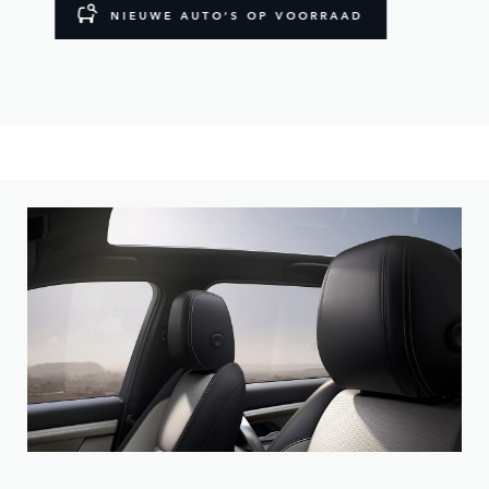
NIEUWE AUTO’S OP VOORRAAD
Personaliseer uw Discovery Sport met een scala aan velgen,
lakkleuren en dakopties.