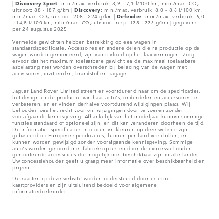
|
Discovery Sport
: min./max. verbruik: 3,9 – 7,1 l/100 km, min./max. CO₂-
uitstoot: 88 - 187 g/km |
Discovery
: min./max. verbruik: 8,0 – 8,6 l/100 km,
min./max. CO₂-uitstoot: 208 - 224 g/km |
Defender
: min./max. verbruik: 6,0
- 14,8 l/100 km, min./max. CO₂-uitstoot: resp. 135 - 335 g/km | gegevens
per 24 augustus 2025
Vermelde gewichten hebben betrekking op een wagen in
standaardspecificatie. Accessoires en andere delen die na productie op de
wagen worden gemonteerd, zijn van invloed op het laadvermogen. Zorg
ervoor dat het maximum toelaatbare gewicht en de maximaal toelaatbare
asbelasting niet worden overschreden bij belading van de wagen met
accessoires, inzittenden, brandstof en bagage.
Jaguar Land Rover Limited streeft er voortdurend naar om de specificaties,
het design en de productie van haar auto's, onderdelen en accessoires te
verbeteren, en er vinden derhalve voortdurend wijzigingen plaats. Wij
behouden ons het recht voor om wijzigingen door te voeren zonder
voorafgaande kennisgeving. Afhankelijk van het modeljaar kunnen sommige
functies standaard of optioneel zijn, en dit kan veranderen doorheen de tijd.
De informatie, specificaties, motoren en kleuren op deze website zijn
gebaseerd op Europese specificaties, kunnen per land verschillen, en
kunnen worden gewijzigd zonder voorafgaande kennisgeving. Sommige
auto's worden getoond met fabrieksopties en door de concessiehouder
gemonteerde accessoires die mogelijk niet beschikbaar zijn in alle landen.
Uw concessiehouder geeft u graag meer informatie over beschikbaarheid en
prijzen.
De kaarten op deze website worden ondersteund door externe
kaartproviders en zijn uitsluitend bedoeld voor algemene
informatiedoeleinden.