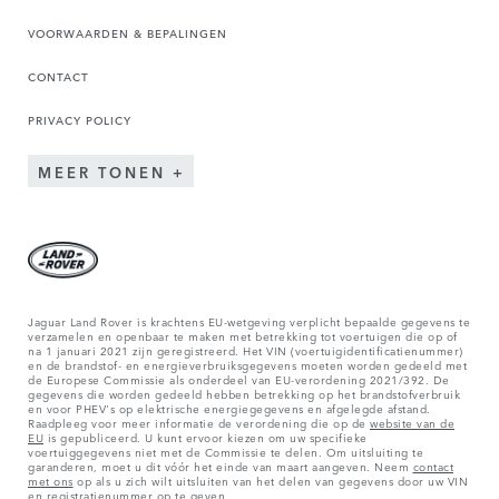
VOORWAARDEN & BEPALINGEN
CONTACT
PRIVACY POLICY
MEER TONEN
Jaguar Land Rover is krachtens EU-wetgeving verplicht bepaalde gegevens te
verzamelen en openbaar te maken met betrekking tot voertuigen die op of
na 1 januari 2021 zijn geregistreerd. Het VIN (voertuigidentificatienummer)
en de brandstof- en energieverbruiksgegevens moeten worden gedeeld met
de Europese Commissie als onderdeel van EU-verordening 2021/392. De
gegevens die worden gedeeld hebben betrekking op het brandstofverbruik
en voor PHEV's op elektrische energiegegevens en afgelegde afstand.
Raadpleeg voor meer informatie de verordening die op de
website van de
EU
is gepubliceerd. U kunt ervoor kiezen om uw specifieke
voertuiggegevens niet met de Commissie te delen. Om uitsluiting te
garanderen, moet u dit vóór het einde van maart aangeven. Neem
contact
met ons
op als u zich wilt uitsluiten van het delen van gegevens door uw VIN
en registratienummer op te geven.