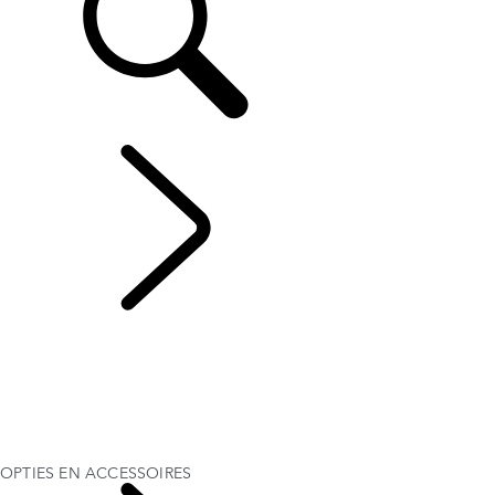
DISCOVERY SPORT
...
OPTIES EN
ACCESSOIRES
OVERZICHT
GALERIJ
UITVOERINGEN EN SPECIFICATIES
OPTIES EN ACCESSOIRES
ACTUELE SPECIAL OFFERS
BUSINESS & MOBILITEIT
OPTIES EN ACCESSOIRES