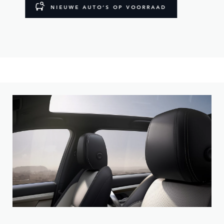
NIEUWE AUTO’S OP VOORRAAD
Personaliseer uw Discovery Sport met een scala aan velgen,
lakkleuren en dakopties.