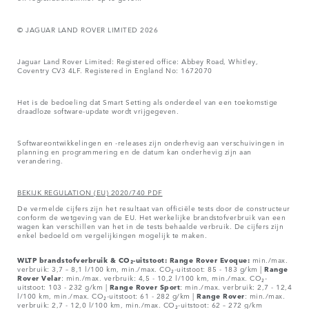
© JAGUAR LAND ROVER LIMITED 2026
Jaguar Land Rover Limited: Registered office: Abbey Road, Whitley,
Coventry CV3 4LF. Registered in England No: 1672070
Het is de bedoeling dat Smart Setting als onderdeel van een toekomstige
draadloze software-update wordt vrijgegeven.
Softwareontwikkelingen en -releases zijn onderhevig aan verschuivingen in
planning en programmering en de datum kan onderhevig zijn aan
verandering.
BEKIJK REGULATION (EU) 2020/740 PDF
De vermelde cijfers zijn het resultaat van officiële tests door de constructeur
conform de wetgeving van de EU. Het werkelijke brandstofverbruik van een
wagen kan verschillen van het in de tests behaalde verbruik. De cijfers zijn
enkel bedoeld om vergelijkingen mogelijk te maken.
WLTP brandstofverbruik & CO₂-uitstoot: Range Rover Evoque:
min./max.
verbruik: 3,7 – 8,1 l/100 km, min./max. CO₂-uitstoot: 85 - 183 g/km |
Range
Rover
Velar
: min./max. verbruik: 4,5 - 10,2 l/100 km, min./max. CO₂-
uitstoot: 103 - 232 g/km |
Range Rover Sport
: min./max. verbruik: 2,7 - 12,4
l/100 km, min./max. CO₂-uitstoot: 61 - 282 g/km |
Range Rover
: min./max.
verbruik: 2,7 - 12,0 l/100 km, min./max. CO₂-uitstoot: 62 – 272 g/km