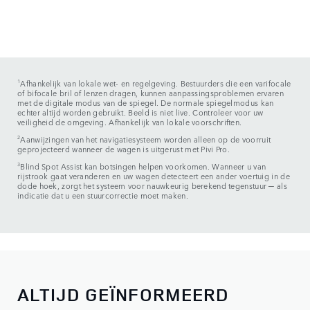
1
Afhankelijk van lokale wet- en regelgeving. Bestuurders die een varifocale
of bifocale bril of lenzen dragen, kunnen aanpassingsproblemen ervaren
met de digitale modus van de spiegel. De normale spiegelmodus kan
echter altijd worden gebruikt. Beeld is niet live. Controleer voor uw
veiligheid de omgeving. Afhankelijk van lokale voorschriften.
2
Aanwijzingen van het navigatiesysteem worden alleen op de voorruit
geprojecteerd wanneer de wagen is uitgerust met Pivi Pro.
3
Blind Spot Assist kan botsingen helpen voorkomen. Wanneer u van
rijstrook gaat veranderen en uw wagen detecteert een ander voertuig in de
dode hoek, zorgt het systeem voor nauwkeurig berekend tegenstuur ─ als
indicatie dat u een stuurcorrectie moet maken.
ALTIJD GEÏNFORMEERD