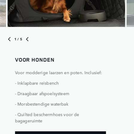
1
/ 5
VOOR HONDEN
Voor modderige laarzen en poten. Inclusief:
- Inklapbare reisbench
- Draagbaar afspoelsysteem
- Morsbestendige waterbak
- Quilted beschermhoes voor de
bagageruimte