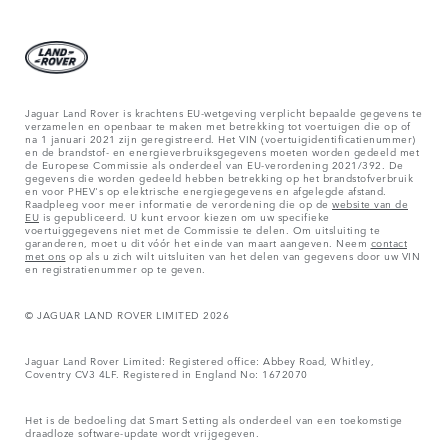
Jaguar Land Rover is krachtens EU-wetgeving verplicht bepaalde gegevens te
verzamelen en openbaar te maken met betrekking tot voertuigen die op of
na 1 januari 2021 zijn geregistreerd. Het VIN (voertuigidentificatienummer)
en de brandstof- en energieverbruiksgegevens moeten worden gedeeld met
de Europese Commissie als onderdeel van EU-verordening 2021/392. De
gegevens die worden gedeeld hebben betrekking op het brandstofverbruik
en voor PHEV's op elektrische energiegegevens en afgelegde afstand.
Raadpleeg voor meer informatie de verordening die op de
website van de
EU
is gepubliceerd. U kunt ervoor kiezen om uw specifieke
voertuiggegevens niet met de Commissie te delen. Om uitsluiting te
garanderen, moet u dit vóór het einde van maart aangeven. Neem
contact
met ons
op als u zich wilt uitsluiten van het delen van gegevens door uw VIN
en registratienummer op te geven.
© JAGUAR LAND ROVER LIMITED 2026
Jaguar Land Rover Limited: Registered office: Abbey Road, Whitley,
Coventry CV3 4LF. Registered in England No: 1672070
Het is de bedoeling dat Smart Setting als onderdeel van een toekomstige
draadloze software-update wordt vrijgegeven.