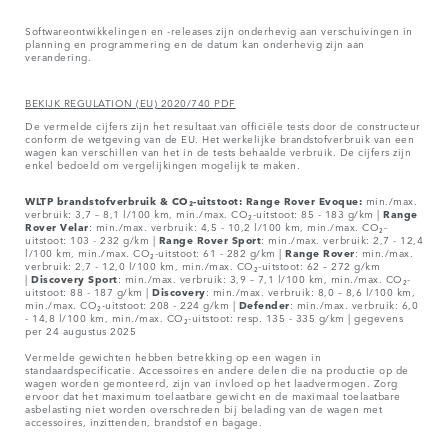
Softwareontwikkelingen en -releases zijn onderhevig aan verschuivingen in
planning en programmering en de datum kan onderhevig zijn aan
verandering.
BEKIJK REGULATION (EU) 2020/740 PDF
De vermelde cijfers zijn het resultaat van officiële tests door de constructeur
conform de wetgeving van de EU. Het werkelijke brandstofverbruik van een
wagen kan verschillen van het in de tests behaalde verbruik. De cijfers zijn
enkel bedoeld om vergelijkingen mogelijk te maken.
WLTP brandstofverbruik & CO₂-uitstoot: Range Rover Evoque:
min./max.
verbruik: 3,7 – 8,1 l/100 km, min./max. CO₂-uitstoot: 85 - 183 g/km |
Range
Rover
Velar
: min./max. verbruik: 4,5 - 10,2 l/100 km, min./max. CO₂-
uitstoot: 103 - 232 g/km |
Range Rover Sport
: min./max. verbruik: 2,7 - 12,4
l/100 km, min./max. CO₂-uitstoot: 61 - 282 g/km |
Range Rover
: min./max.
verbruik: 2,7 - 12,0 l/100 km, min./max. CO₂-uitstoot: 62 – 272 g/km
|
Discovery Sport
: min./max. verbruik: 3,9 – 7,1 l/100 km, min./max. CO₂-
uitstoot: 88 - 187 g/km |
Discovery
: min./max. verbruik: 8,0 – 8,6 l/100 km,
min./max. CO₂-uitstoot: 208 - 224 g/km |
Defender
: min./max. verbruik: 6,0
- 14,8 l/100 km, min./max. CO₂-uitstoot: resp. 135 - 335 g/km | gegevens
per 24 augustus 2025
Vermelde gewichten hebben betrekking op een wagen in
standaardspecificatie. Accessoires en andere delen die na productie op de
wagen worden gemonteerd, zijn van invloed op het laadvermogen. Zorg
ervoor dat het maximum toelaatbare gewicht en de maximaal toelaatbare
asbelasting niet worden overschreden bij belading van de wagen met
accessoires, inzittenden, brandstof en bagage.