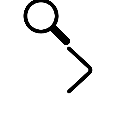
EXPERIENCE
...
TRAV
OVERZICHT
LAND ROVER EXPERIENCE DRIVES
TRAVEL
OFF-ROAD TRIPS
LAND ROVER NIEUWS
LAND ROVER EXPERIENCE TOUR
DEFENDER EXPERIENCE DAY
RANGE ROVER HOUSE