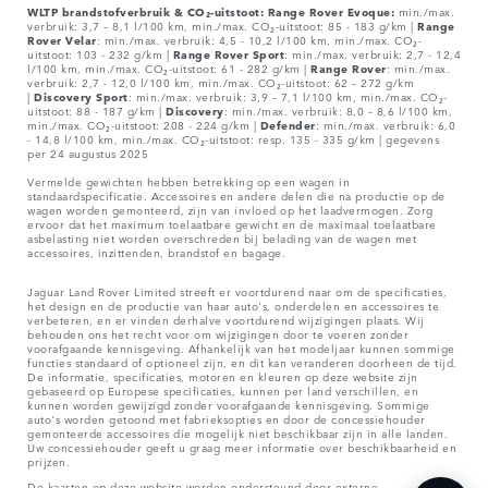
WLTP brandstofverbruik & CO₂-uitstoot: Range Rover Evoque:
min./max.
verbruik: 3,7 – 8,1 l/100 km, min./max. CO₂-uitstoot: 85 - 183 g/km |
Range
Rover
Velar
: min./max. verbruik: 4,5 - 10,2 l/100 km, min./max. CO₂-
uitstoot: 103 - 232 g/km |
Range Rover Sport
: min./max. verbruik: 2,7 - 12,4
l/100 km, min./max. CO₂-uitstoot: 61 - 282 g/km |
Range Rover
: min./max.
verbruik: 2,7 - 12,0 l/100 km, min./max. CO₂-uitstoot: 62 – 272 g/km
|
Discovery Sport
: min./max. verbruik: 3,9 – 7,1 l/100 km, min./max. CO₂-
uitstoot: 88 - 187 g/km |
Discovery
: min./max. verbruik: 8,0 – 8,6 l/100 km,
min./max. CO₂-uitstoot: 208 - 224 g/km |
Defender
: min./max. verbruik: 6,0
- 14,8 l/100 km, min./max. CO₂-uitstoot: resp. 135 - 335 g/km | gegevens
per 24 augustus 2025
Vermelde gewichten hebben betrekking op een wagen in
standaardspecificatie. Accessoires en andere delen die na productie op de
wagen worden gemonteerd, zijn van invloed op het laadvermogen. Zorg
ervoor dat het maximum toelaatbare gewicht en de maximaal toelaatbare
asbelasting niet worden overschreden bij belading van de wagen met
accessoires, inzittenden, brandstof en bagage.
Jaguar Land Rover Limited streeft er voortdurend naar om de specificaties,
het design en de productie van haar auto's, onderdelen en accessoires te
verbeteren, en er vinden derhalve voortdurend wijzigingen plaats. Wij
behouden ons het recht voor om wijzigingen door te voeren zonder
voorafgaande kennisgeving. Afhankelijk van het modeljaar kunnen sommige
functies standaard of optioneel zijn, en dit kan veranderen doorheen de tijd.
De informatie, specificaties, motoren en kleuren op deze website zijn
gebaseerd op Europese specificaties, kunnen per land verschillen, en
kunnen worden gewijzigd zonder voorafgaande kennisgeving. Sommige
auto's worden getoond met fabrieksopties en door de concessiehouder
gemonteerde accessoires die mogelijk niet beschikbaar zijn in alle landen.
Uw concessiehouder geeft u graag meer informatie over beschikbaarheid en
prijzen.
De kaarten op deze website worden ondersteund door externe