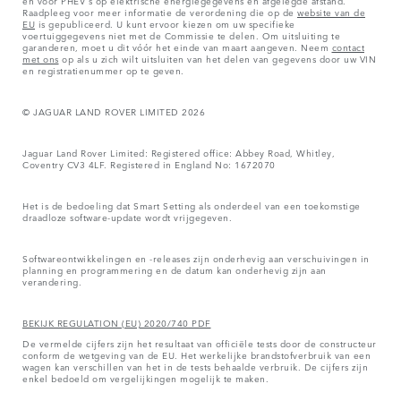
en voor PHEV's op elektrische energiegegevens en afgelegde afstand.
Raadpleeg voor meer informatie de verordening die op de
website van de
EU
is gepubliceerd. U kunt ervoor kiezen om uw specifieke
voertuiggegevens niet met de Commissie te delen. Om uitsluiting te
garanderen, moet u dit vóór het einde van maart aangeven. Neem
contact
met ons
op als u zich wilt uitsluiten van het delen van gegevens door uw VIN
en registratienummer op te geven.
© JAGUAR LAND ROVER LIMITED 2026
Jaguar Land Rover Limited: Registered office: Abbey Road, Whitley,
Coventry CV3 4LF. Registered in England No: 1672070
Het is de bedoeling dat Smart Setting als onderdeel van een toekomstige
draadloze software-update wordt vrijgegeven.
Softwareontwikkelingen en -releases zijn onderhevig aan verschuivingen in
planning en programmering en de datum kan onderhevig zijn aan
verandering.
BEKIJK REGULATION (EU) 2020/740 PDF
De vermelde cijfers zijn het resultaat van officiële tests door de constructeur
conform de wetgeving van de EU. Het werkelijke brandstofverbruik van een
wagen kan verschillen van het in de tests behaalde verbruik. De cijfers zijn
enkel bedoeld om vergelijkingen mogelijk te maken.