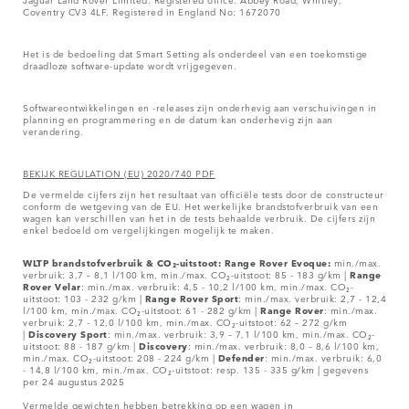
Coventry CV3 4LF. Registered in England No: 1672070
Het is de bedoeling dat Smart Setting als onderdeel van een toekomstige
draadloze software-update wordt vrijgegeven.
Softwareontwikkelingen en -releases zijn onderhevig aan verschuivingen in
planning en programmering en de datum kan onderhevig zijn aan
verandering.
BEKIJK REGULATION (EU) 2020/740 PDF
De vermelde cijfers zijn het resultaat van officiële tests door de constructeur
conform de wetgeving van de EU. Het werkelijke brandstofverbruik van een
wagen kan verschillen van het in de tests behaalde verbruik. De cijfers zijn
enkel bedoeld om vergelijkingen mogelijk te maken.
WLTP brandstofverbruik & CO₂-uitstoot: Range Rover Evoque:
min./max.
verbruik: 3,7 – 8,1 l/100 km, min./max. CO₂-uitstoot: 85 - 183 g/km |
Range
Rover
Velar
: min./max. verbruik: 4,5 - 10,2 l/100 km, min./max. CO₂-
uitstoot: 103 - 232 g/km |
Range Rover Sport
: min./max. verbruik: 2,7 - 12,4
l/100 km, min./max. CO₂-uitstoot: 61 - 282 g/km |
Range Rover
: min./max.
verbruik: 2,7 - 12,0 l/100 km, min./max. CO₂-uitstoot: 62 – 272 g/km
|
Discovery Sport
: min./max. verbruik: 3,9 – 7,1 l/100 km, min./max. CO₂-
uitstoot: 88 - 187 g/km |
Discovery
: min./max. verbruik: 8,0 – 8,6 l/100 km,
min./max. CO₂-uitstoot: 208 - 224 g/km |
Defender
: min./max. verbruik: 6,0
- 14,8 l/100 km, min./max. CO₂-uitstoot: resp. 135 - 335 g/km | gegevens
per 24 augustus 2025
Vermelde gewichten hebben betrekking op een wagen in