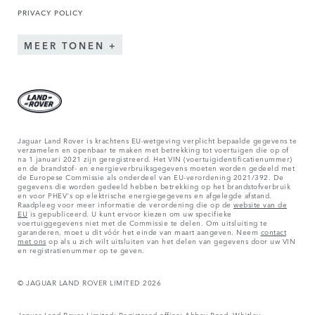
PRIVACY POLICY
MEER TONEN
Jaguar Land Rover is krachtens EU-wetgeving verplicht bepaalde gegevens te
verzamelen en openbaar te maken met betrekking tot voertuigen die op of
na 1 januari 2021 zijn geregistreerd. Het VIN (voertuigidentificatienummer)
en de brandstof- en energieverbruiksgegevens moeten worden gedeeld met
de Europese Commissie als onderdeel van EU-verordening 2021/392. De
gegevens die worden gedeeld hebben betrekking op het brandstofverbruik
en voor PHEV's op elektrische energiegegevens en afgelegde afstand.
Raadpleeg voor meer informatie de verordening die op de
website van de
EU
is gepubliceerd. U kunt ervoor kiezen om uw specifieke
voertuiggegevens niet met de Commissie te delen. Om uitsluiting te
garanderen, moet u dit vóór het einde van maart aangeven. Neem
contact
met ons
op als u zich wilt uitsluiten van het delen van gegevens door uw VIN
en registratienummer op te geven.
© JAGUAR LAND ROVER LIMITED 2026
Jaguar Land Rover Limited: Registered office: Abbey Road, Whitley,