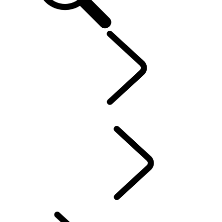
VERKENNEN
...
Discovery Stories
RANGE ROVER STORIES
Discovery Stories
Defender World