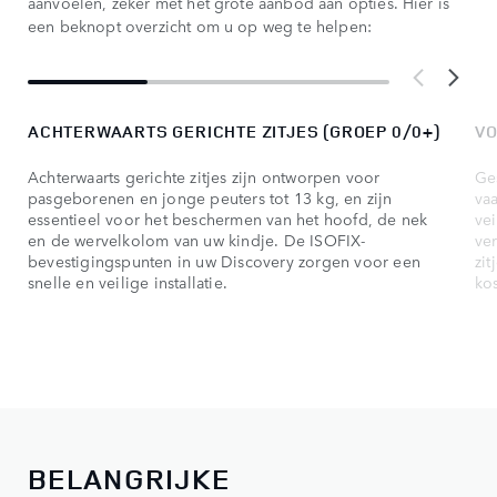
aanvoelen, zeker met het grote aanbod aan opties. Hier is
een beknopt overzicht om u op weg te helpen:
ACHTERWAARTS GERICHTE ZITJES (GROEP 0/0+)
VO
Achterwaarts gerichte zitjes zijn ontworpen voor
Ges
pasgeborenen en jonge peuters tot 13 kg, en zijn
vaa
essentieel voor het beschermen van het hoofd, de nek
vei
en de wervelkolom van uw kindje. De ISOFIX-
ve
bevestigingspunten in uw Discovery zorgen voor een
zi
snelle en veilige installatie.
ko
BELANGRIJKE