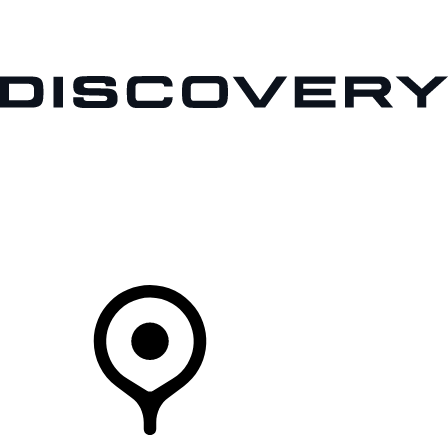
MODELLEN
OWNERS
ONTDEKKEN
SHOP NU
Uw Retailer
RETAILERS