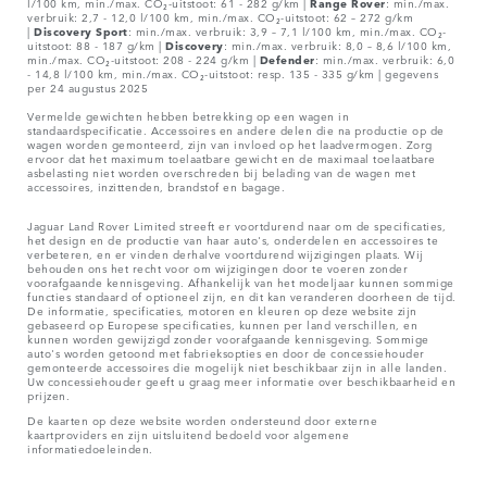
l/100 km, min./max. CO₂-uitstoot: 61 - 282 g/km |
Range Rover
: min./max.
verbruik: 2,7 - 12,0 l/100 km, min./max. CO₂-uitstoot: 62 – 272 g/km
|
Discovery Sport
: min./max. verbruik: 3,9 – 7,1 l/100 km, min./max. CO₂-
uitstoot: 88 - 187 g/km |
Discovery
: min./max. verbruik: 8,0 – 8,6 l/100 km,
min./max. CO₂-uitstoot: 208 - 224 g/km |
Defender
: min./max. verbruik: 6,0
- 14,8 l/100 km, min./max. CO₂-uitstoot: resp. 135 - 335 g/km | gegevens
per 24 augustus 2025
Vermelde gewichten hebben betrekking op een wagen in
standaardspecificatie. Accessoires en andere delen die na productie op de
wagen worden gemonteerd, zijn van invloed op het laadvermogen. Zorg
ervoor dat het maximum toelaatbare gewicht en de maximaal toelaatbare
asbelasting niet worden overschreden bij belading van de wagen met
accessoires, inzittenden, brandstof en bagage.
Jaguar Land Rover Limited streeft er voortdurend naar om de specificaties,
het design en de productie van haar auto's, onderdelen en accessoires te
verbeteren, en er vinden derhalve voortdurend wijzigingen plaats. Wij
behouden ons het recht voor om wijzigingen door te voeren zonder
voorafgaande kennisgeving. Afhankelijk van het modeljaar kunnen sommige
functies standaard of optioneel zijn, en dit kan veranderen doorheen de tijd.
De informatie, specificaties, motoren en kleuren op deze website zijn
gebaseerd op Europese specificaties, kunnen per land verschillen, en
kunnen worden gewijzigd zonder voorafgaande kennisgeving. Sommige
auto's worden getoond met fabrieksopties en door de concessiehouder
gemonteerde accessoires die mogelijk niet beschikbaar zijn in alle landen.
Uw concessiehouder geeft u graag meer informatie over beschikbaarheid en
prijzen.
De kaarten op deze website worden ondersteund door externe
kaartproviders en zijn uitsluitend bedoeld voor algemene
informatiedoeleinden.