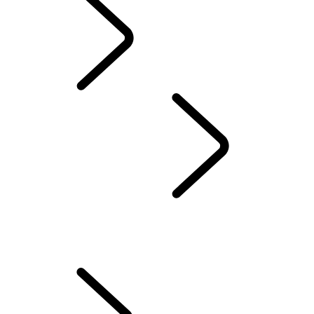
Dutch
Discovery Stories
...
Het perfecte kinderzitje vinden
HET VERHAAL VAN DE DISCOVERY
35 JAAR DISCOVERY
Het perfecte kinderzitje vinden
UW HOND KOEL HOUDEN