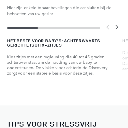
Hier zijn enkele topaanbevelingen die aansluiten bij de
behoeften van uw gezin:
HET BESTE VOOR BABY’S: ACHTERWAARTS
HE
GERICHTE ISOFIX-ZITJES
De
Kies zitjes met een rugleuning die 40 tot 45 graden
om
achterover staat om de houding van uw baby te
Dan
ondersteunen. De vlakke vloer achterin de Discovery
aa
zorgt voor een stabiele basis voor deze zitjes.
TIPS VOOR STRESSVRIJ