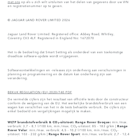
met ons
op als u zich wilt uitsluiten van het delen van gegevens door uw VIN
en registratienummer op te geven.
© JAGUAR LAND ROVER LIMITED 2026
Jaguar Land Rover Limited: Registered office: Abbey Road, Whitley,
Coventry CV3 4LF. Registered in England No: 1672070
Het is de bedoeling dat Smart Setting als onderdeel van een toekomstige
draadloze software-update wordt vrijgegeven.
Softwareontwikkelingen en -releases zijn onderhevig aan verschuivingen in
planning en programmering en de datum kan onderhevig zijn aan
verandering.
BEKIJK REGULATION (EU) 2020/740 PDF
De vermelde cijfers zijn het resultaat van officiële tests door de constructeur
conform de wetgeving van de EU. Het werkelijke brandstofverbruik van een
wagen kan verschillen van het in de tests behaalde verbruik. De cijfers zijn
enkel bedoeld om vergelijkingen mogelijk te maken.
WLTP brandstofverbruik & CO₂-uitstoot: Range Rover Evoque:
min./max.
verbruik: 3,7 – 8,1 l/100 km, min./max. CO₂-uitstoot: 85 - 183 g/km |
Range
Rover
Velar
: min./max. verbruik: 4,5 - 10,2 l/100 km, min./max. CO₂-
uitstoot: 103 - 232 g/km |
Range Rover Sport
: min./max. verbruik: 2,7 - 12,4