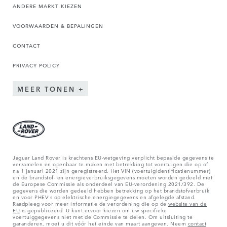
ANDERE MARKT KIEZEN
VOORWAARDEN & BEPALINGEN
CONTACT
PRIVACY POLICY
MEER TONEN
Jaguar Land Rover is krachtens EU-wetgeving verplicht bepaalde gegevens te
verzamelen en openbaar te maken met betrekking tot voertuigen die op of
na 1 januari 2021 zijn geregistreerd. Het VIN (voertuigidentificatienummer)
en de brandstof- en energieverbruiksgegevens moeten worden gedeeld met
de Europese Commissie als onderdeel van EU-verordening 2021/392. De
gegevens die worden gedeeld hebben betrekking op het brandstofverbruik
en voor PHEV's op elektrische energiegegevens en afgelegde afstand.
Raadpleeg voor meer informatie de verordening die op de
website van de
EU
is gepubliceerd. U kunt ervoor kiezen om uw specifieke
voertuiggegevens niet met de Commissie te delen. Om uitsluiting te
garanderen, moet u dit vóór het einde van maart aangeven. Neem
contact