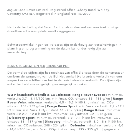
Jaguar Land Rover Limited: Registered office: Abbey Road, Whitley,
Coventry CV3 4LF. Registered in England No: 1672070
Het is de bedoeling dat Smart Setting als onderdeel van een toekomstige
draadloze software-update wordt vrijgegeven.
Softwareontwikkelingen en -releases zijn onderhevig aan verschuivingen in
planning en programmering en de datum kan onderhevig zijn aan
verandering.
BEKIJK REGULATION (EU) 2020/740 PDF
De vermelde cijfers zijn het resultaat van officiële tests door de constructeur
conform de wetgeving van de EU. Het werkelijke brandstofverbruik van een
wagen kan verschillen van het in de tests behaalde verbruik. De cijfers zijn
enkel bedoeld om vergelijkingen mogelijk te maken.
WLTP brandstofverbruik & CO₂-uitstoot: Range Rover Evoque:
min./max.
verbruik: 3,7 – 8,1 l/100 km, min./max. CO₂-uitstoot: 85 - 183 g/km |
Range
Rover
Velar
: min./max. verbruik: 4,5 - 10,2 l/100 km, min./max. CO₂-
uitstoot: 103 - 232 g/km |
Range Rover Sport
: min./max. verbruik: 2,7 - 12,4
l/100 km, min./max. CO₂-uitstoot: 61 - 282 g/km |
Range Rover
: min./max.
verbruik: 2,7 - 12,0 l/100 km, min./max. CO₂-uitstoot: 62 – 272 g/km
|
Discovery Sport
: min./max. verbruik: 3,9 – 7,1 l/100 km, min./max. CO₂-
uitstoot: 88 - 187 g/km |
Discovery
: min./max. verbruik: 8,0 – 8,6 l/100 km,
min./max. CO₂-uitstoot: 208 - 224 g/km |
Defender
: min./max. verbruik: 6,0
- 14,8 l/100 km, min./max. CO₂-uitstoot: resp. 135 - 335 g/km | gegevens