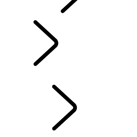
INCONTROL
SOFTWARE-UPDATES
ACCESSOIRES DEFENDER
ACCESSOIRES DISCOVERY
ACCESSOIRES RANGE ROVER
SERVICE
ONDERHOUD