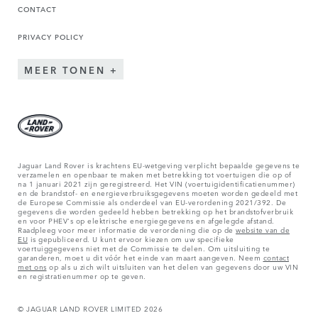
CONTACT
PRIVACY POLICY
MEER TONEN
Jaguar Land Rover is krachtens EU-wetgeving verplicht bepaalde gegevens te
verzamelen en openbaar te maken met betrekking tot voertuigen die op of
na 1 januari 2021 zijn geregistreerd. Het VIN (voertuigidentificatienummer)
en de brandstof- en energieverbruiksgegevens moeten worden gedeeld met
de Europese Commissie als onderdeel van EU-verordening 2021/392. De
gegevens die worden gedeeld hebben betrekking op het brandstofverbruik
en voor PHEV's op elektrische energiegegevens en afgelegde afstand.
Raadpleeg voor meer informatie de verordening die op de
website van de
EU
is gepubliceerd. U kunt ervoor kiezen om uw specifieke
voertuiggegevens niet met de Commissie te delen. Om uitsluiting te
garanderen, moet u dit vóór het einde van maart aangeven. Neem
contact
met ons
op als u zich wilt uitsluiten van het delen van gegevens door uw VIN
en registratienummer op te geven.
© JAGUAR LAND ROVER LIMITED 2026