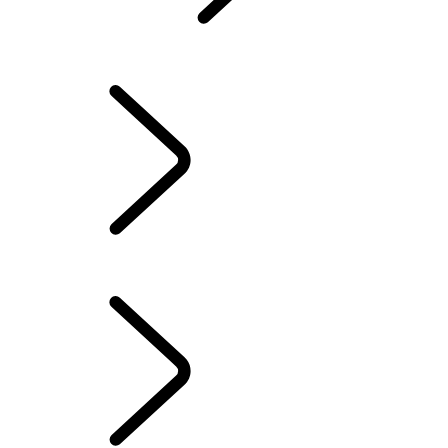
WAARBORG
WINTERCHECK
FAQ
INSTRUCTIEBOEKJES & HANDLEIDINGEN
...
LAND ROVER
RESCUE SHEETS
GIDSEN & HANDLEIDINGEN
LAND ROVER RESCUE SHEETS
OWNERS