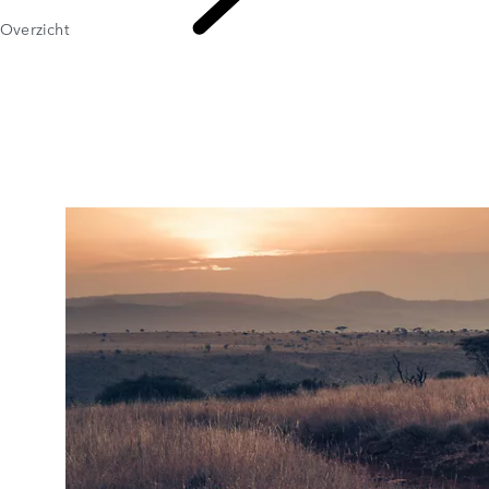
Overzicht
Tusk