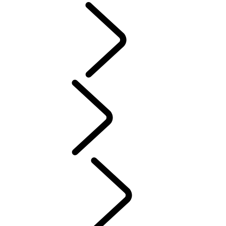
DOEL
...
Tusk
Tusk