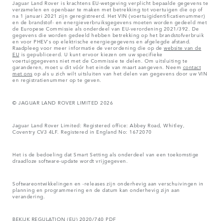
Jaguar Land Rover is krachtens EU-wetgeving verplicht bepaalde gegevens te
verzamelen en openbaar te maken met betrekking tot voertuigen die op of
na 1 januari 2021 zijn geregistreerd. Het VIN (voertuigidentificatienummer)
en de brandstof- en energieverbruiksgegevens moeten worden gedeeld met
de Europese Commissie als onderdeel van EU-verordening 2021/392. De
gegevens die worden gedeeld hebben betrekking op het brandstofverbruik
en voor PHEV's op elektrische energiegegevens en afgelegde afstand.
Raadpleeg voor meer informatie de verordening die op de
website van de
EU
is gepubliceerd. U kunt ervoor kiezen om uw specifieke
voertuiggegevens niet met de Commissie te delen. Om uitsluiting te
garanderen, moet u dit vóór het einde van maart aangeven. Neem
contact
met ons
op als u zich wilt uitsluiten van het delen van gegevens door uw VIN
en registratienummer op te geven.
© JAGUAR LAND ROVER LIMITED 2026
Jaguar Land Rover Limited: Registered office: Abbey Road, Whitley,
Coventry CV3 4LF. Registered in England No: 1672070
Het is de bedoeling dat Smart Setting als onderdeel van een toekomstige
draadloze software-update wordt vrijgegeven.
Softwareontwikkelingen en -releases zijn onderhevig aan verschuivingen in
planning en programmering en de datum kan onderhevig zijn aan
verandering.
BEKIJK REGULATION (EU) 2020/740 PDF