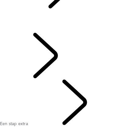
Tusk
...
Een stap extra
Overzicht
Getest en vertrouwd
Een stap extra
DE RHINO WHISPERER
DOEL
Een stap extra
Tusk