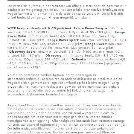
De vermelde cijfers zijn het resultaat van officiële tests door de constructeur
conform de wetgeving van de EU. Het werkelijke brandstofverbruik van een
wagen kan verschillen van het in de tests behaalde verbruik. De cijfers zijn
enkel bedoeld om vergelijkingen mogelijk te maken.
WLTP brandstofverbruik & CO₂-uitstoot: Range Rover Evoque:
min./max.
verbruik: 3,7 – 8,1 l/100 km, min./max. CO₂-uitstoot: 85 - 183 g/km |
Range
Rover
Velar
: min./max. verbruik: 4,5 - 10,2 l/100 km, min./max. CO₂-
uitstoot: 103 - 232 g/km |
Range Rover Sport
: min./max. verbruik: 2,7 - 12,4
l/100 km, min./max. CO₂-uitstoot: 61 - 282 g/km |
Range Rover
: min./max.
verbruik: 2,7 - 12,0 l/100 km, min./max. CO₂-uitstoot: 62 – 272 g/km
|
Discovery Sport
: min./max. verbruik: 3,9 – 7,1 l/100 km, min./max. CO₂-
uitstoot: 88 - 187 g/km |
Discovery
: min./max. verbruik: 8,0 – 8,6 l/100 km,
min./max. CO₂-uitstoot: 208 - 224 g/km |
Defender
: min./max. verbruik: 6,0
- 14,8 l/100 km, min./max. CO₂-uitstoot: resp. 135 - 335 g/km | gegevens
per 24 augustus 2025
Vermelde gewichten hebben betrekking op een wagen in
standaardspecificatie. Accessoires en andere delen die na productie op de
wagen worden gemonteerd, zijn van invloed op het laadvermogen. Zorg
ervoor dat het maximum toelaatbare gewicht en de maximaal toelaatbare
asbelasting niet worden overschreden bij belading van de wagen met
accessoires, inzittenden, brandstof en bagage.
Jaguar Land Rover Limited streeft er voortdurend naar om de specificaties,
het design en de productie van haar auto's, onderdelen en accessoires te
verbeteren, en er vinden derhalve voortdurend wijzigingen plaats. Wij
behouden ons het recht voor om wijzigingen door te voeren zonder
voorafgaande kennisgeving. Afhankelijk van het modeljaar kunnen sommige
functies standaard of optioneel zijn, en dit kan veranderen doorheen de tijd.
De informatie, specificaties, motoren en kleuren op deze website zijn
gebaseerd op Europese specificaties, kunnen per land verschillen, en