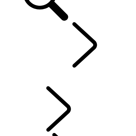
Defender World
...
DOEL
OVERZICHT
HISTORIE
DOEL