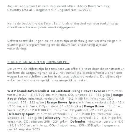
Jaguar Land Rover Limited: Registered office: Abbey Road, Whitley,
Coventry CV3 4LF. Registered in England No: 1672070
Het is de bedoeling dat Smart Setting als onderdeel van een toekomstige
draadloze software-update wordt vrijgegeven.
Softwareontwikkelingen en -releases zijn onderhevig aan verschuivingen in
planning en programmering en de datum kan onderhevig zijn aan
verandering.
BEKIJK REGULATION (EU) 2020/740 PDF
De vermelde cijfers zijn het resultaat van officiële tests door de constructeur
conform de wetgeving van de EU. Het werkelijke brandstofverbruik van een
wagen kan verschillen van het in de tests behaalde verbruik. De cijfers zijn
enkel bedoeld om vergelijkingen mogelijk te maken.
WLTP brandstofverbruik & CO₂-uitstoot: Range Rover Evoque:
min./max.
verbruik: 3,7 – 8,1 l/100 km, min./max. CO₂-uitstoot: 85 - 183 g/km |
Range
Rover
Velar
: min./max. verbruik: 4,5 - 10,2 l/100 km, min./max. CO₂-
uitstoot: 103 - 232 g/km |
Range Rover Sport
: min./max. verbruik: 2,7 - 12,4
l/100 km, min./max. CO₂-uitstoot: 61 - 282 g/km |
Range Rover
: min./max.
verbruik: 2,7 - 12,0 l/100 km, min./max. CO₂-uitstoot: 62 – 272 g/km
|
Discovery Sport
: min./max. verbruik: 3,9 – 7,1 l/100 km, min./max. CO₂-
uitstoot: 88 - 187 g/km |
Discovery
: min./max. verbruik: 8,0 – 8,6 l/100 km,
min./max. CO₂-uitstoot: 208 - 224 g/km |
Defender
: min./max. verbruik: 6,0
- 14,8 l/100 km, min./max. CO₂-uitstoot: resp. 135 - 335 g/km | gegevens
per 24 augustus 2025