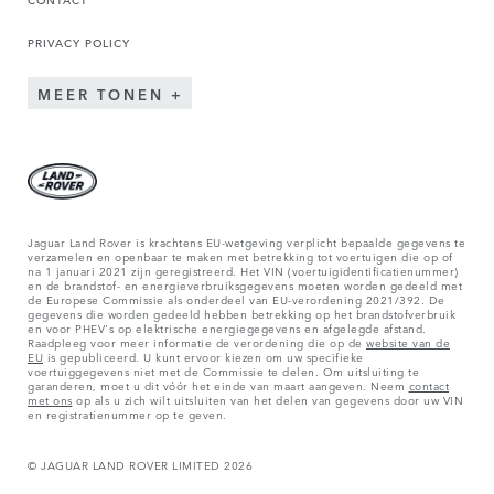
PRIVACY POLICY
MEER TONEN
Jaguar Land Rover is krachtens EU-wetgeving verplicht bepaalde gegevens te
verzamelen en openbaar te maken met betrekking tot voertuigen die op of
na 1 januari 2021 zijn geregistreerd. Het VIN (voertuigidentificatienummer)
en de brandstof- en energieverbruiksgegevens moeten worden gedeeld met
de Europese Commissie als onderdeel van EU-verordening 2021/392. De
gegevens die worden gedeeld hebben betrekking op het brandstofverbruik
en voor PHEV's op elektrische energiegegevens en afgelegde afstand.
Raadpleeg voor meer informatie de verordening die op de
website van de
EU
is gepubliceerd. U kunt ervoor kiezen om uw specifieke
voertuiggegevens niet met de Commissie te delen. Om uitsluiting te
garanderen, moet u dit vóór het einde van maart aangeven. Neem
contact
met ons
op als u zich wilt uitsluiten van het delen van gegevens door uw VIN
en registratienummer op te geven.
© JAGUAR LAND ROVER LIMITED 2026