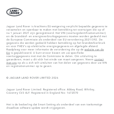
Jaguar Land Rover is krachtens EU-wetgeving verplicht bepaalde gegevens te
verzamelen en openbaar te maken met betrekking tot voertuigen die op of
na 1 januari 2021 zijn geregistreerd. Het VIN (voertuigidentificatienummer)
en de brandstof- en energieverbruiksgegevens moeten worden gedeeld met
de Europese Commissie als onderdeel van EU-verordening 2021/392. De
gegevens die worden gedeeld hebben betrekking op het brandstofverbruik
en voor PHEV's op elektrische energiegegevens en afgelegde afstand.
Raadpleeg voor meer informatie de verordening die op de
website van de
EU
is gepubliceerd. U kunt ervoor kiezen om uw specifieke
voertuiggegevens niet met de Commissie te delen. Om uitsluiting te
garanderen, moet u dit vóór het einde van maart aangeven. Neem
contact
met ons
op als u zich wilt uitsluiten van het delen van gegevens door uw VIN
en registratienummer op te geven.
© JAGUAR LAND ROVER LIMITED 2026
Jaguar Land Rover Limited: Registered office: Abbey Road, Whitley,
Coventry CV3 4LF. Registered in England No: 1672070
Het is de bedoeling dat Smart Setting als onderdeel van een toekomstige
draadloze software-update wordt vrijgegeven.