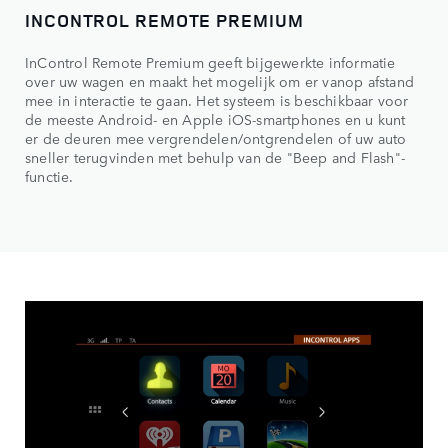
INCONTROL REMOTE PREMIUM
InControl Remote Premium geeft bijgewerkte informatie
over uw wagen en maakt het mogelijk om er vanop afstand
mee in interactie te gaan. Het systeem is beschikbaar voor
de meeste Android- en Apple iOS-smartphones en u kunt
er de deuren mee vergrendelen/ontgrendelen of uw auto
sneller terugvinden met behulp van de "Beep and Flash"-
functie.