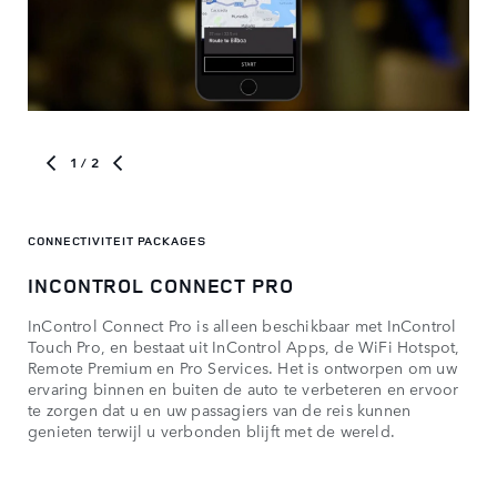
1
/ 2
CONNECTIVITEIT PACKAGES
CON
INCONTROL CONNECT PRO
IN
InControl Connect Pro is alleen beschikbaar met InControl
InC
Touch Pro, en bestaat uit InControl Apps, de WiFi Hotspot,
InC
Remote Premium en Pro Services. Het is ontworpen om uw
kun
ervaring binnen en buiten de auto te verbeteren en ervoor
hot
te zorgen dat u en uw passagiers van de reis kunnen
app
genieten terwijl u verbonden blijft met de wereld.
aut