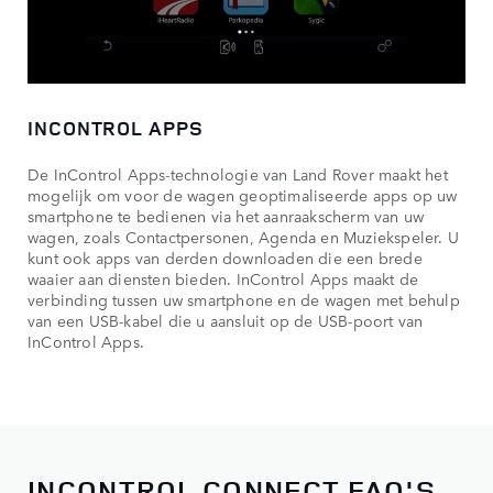
INCONTROL APPS
De InControl Apps-technologie van Land Rover maakt het
mogelijk om voor de wagen geoptimaliseerde apps op uw
smartphone te bedienen via het aanraakscherm van uw
wagen, zoals Contactpersonen, Agenda en Muziekspeler. U
kunt ook apps van derden downloaden die een brede
waaier aan diensten bieden. InControl Apps maakt de
verbinding tussen uw smartphone en de wagen met behulp
van een USB-kabel die u aansluit op de USB-poort van
InControl Apps.
INCONTROL CONNECT FAQ'S