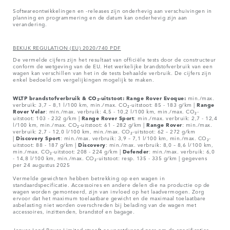
Softwareontwikkelingen en -releases zijn onderhevig aan verschuivingen in
planning en programmering en de datum kan onderhevig zijn aan
verandering.
BEKIJK REGULATION (EU) 2020/740 PDF
De vermelde cijfers zijn het resultaat van officiële tests door de constructeur
conform de wetgeving van de EU. Het werkelijke brandstofverbruik van een
wagen kan verschillen van het in de tests behaalde verbruik. De cijfers zijn
enkel bedoeld om vergelijkingen mogelijk te maken.
WLTP brandstofverbruik & CO₂-uitstoot: Range Rover Evoque:
min./max.
verbruik: 3,7 – 8,1 l/100 km, min./max. CO₂-uitstoot: 85 - 183 g/km |
Range
Rover
Velar
: min./max. verbruik: 4,5 - 10,2 l/100 km, min./max. CO₂-
uitstoot: 103 - 232 g/km |
Range Rover Sport
: min./max. verbruik: 2,7 - 12,4
l/100 km, min./max. CO₂-uitstoot: 61 - 282 g/km |
Range Rover
: min./max.
verbruik: 2,7 - 12,0 l/100 km, min./max. CO₂-uitstoot: 62 – 272 g/km
|
Discovery Sport
: min./max. verbruik: 3,9 – 7,1 l/100 km, min./max. CO₂-
uitstoot: 88 - 187 g/km |
Discovery
: min./max. verbruik: 8,0 – 8,6 l/100 km,
min./max. CO₂-uitstoot: 208 - 224 g/km |
Defender
: min./max. verbruik: 6,0
- 14,8 l/100 km, min./max. CO₂-uitstoot: resp. 135 - 335 g/km | gegevens
per 24 augustus 2025
Vermelde gewichten hebben betrekking op een wagen in
standaardspecificatie. Accessoires en andere delen die na productie op de
wagen worden gemonteerd, zijn van invloed op het laadvermogen. Zorg
ervoor dat het maximum toelaatbare gewicht en de maximaal toelaatbare
asbelasting niet worden overschreden bij belading van de wagen met
accessoires, inzittenden, brandstof en bagage.
Jaguar Land Rover Limited streeft er voortdurend naar om de specificaties,