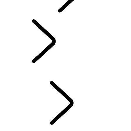
INCONTROL
SOFTWARE-UPDATES
ACCESSOIRES DEFENDER
ACCESSOIRES DISCOVERY
ACCESSOIRES RANGE ROVER
SERVICE
ONDERHOUD